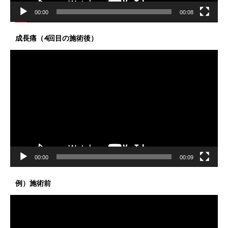
00:00
00:08
成長痛（4回目の施術後）
動
画
プ
レ
ー
ヤ
ー
00:00
00:09
例）施術前
動
画
プ