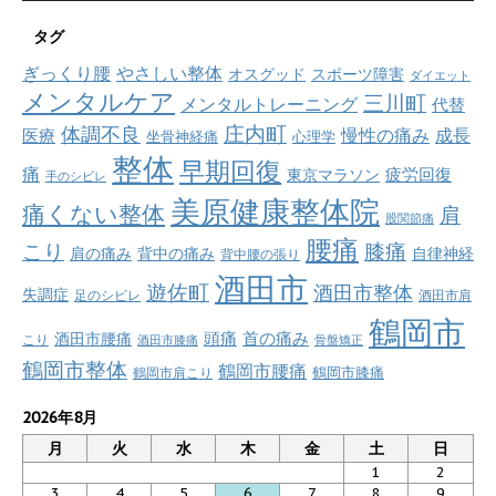
タグ
ぎっくり腰
やさしい整体
オスグッド
スポーツ障害
ダイエット
メンタルケア
三川町
メンタルトレーニング
代替
庄内町
体調不良
慢性の痛み
成長
医療
坐骨神経痛
心理学
整体
早期回復
痛
疲労回復
東京マラソン
手のシビレ
美原健康整体院
痛くない整体
肩
股関節痛
腰痛
こり
膝痛
肩の痛み
背中の痛み
自律神経
背中腰の張り
酒田市
遊佐町
酒田市整体
失調症
足のシビレ
酒田市肩
鶴岡市
首の痛み
頭痛
酒田市腰痛
こり
酒田市膝痛
骨盤矯正
鶴岡市整体
鶴岡市腰痛
鶴岡市肩こり
鶴岡市膝痛
2026年8月
月
火
水
木
金
土
日
1
2
3
4
5
6
7
8
9