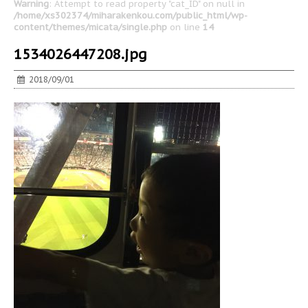
Warning
: Attempt to read property "cat_ID" on null in
/home/xs302374/miharakenkou.com/public_html/wp-
content/themes/micata/single.php
on line
14
1534026447208.jpg
2018/09/01