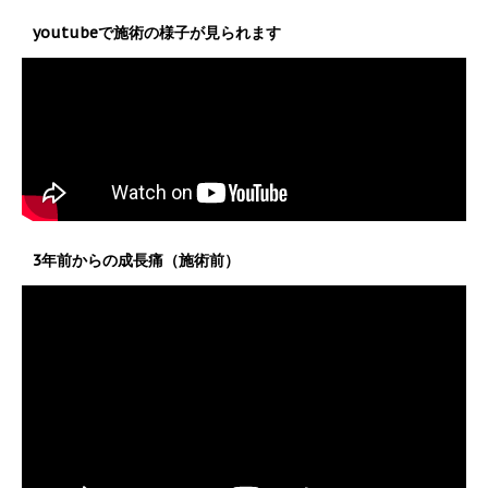
youtubeで施術の様子が見られます
3年前からの成長痛（施術前）
動
画
プ
レ
ー
ヤ
ー