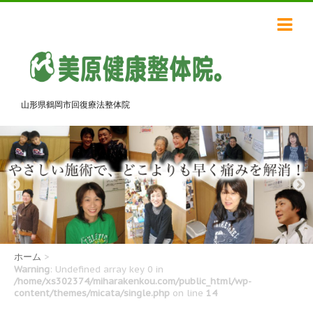
山形県鶴岡市回復療法整体院
ホーム
>
Warning
: Undefined array key 0 in
/home/xs302374/miharakenkou.com/public_html/wp-
content/themes/micata/single.php
on line
14