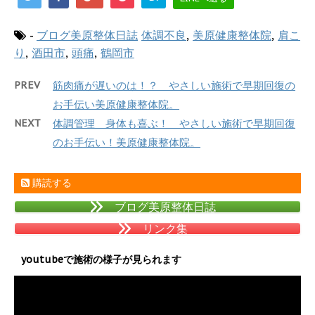
-
ブログ美原整体日誌
体調不良
,
美原健康整体院
,
肩こ
り
,
酒田市
,
頭痛
,
鶴岡市
PREV
筋肉痛が遅いのは！？ やさしい施術で早期回復の
お手伝い美原健康整体院。
NEXT
体調管理 身体も喜ぶ！ やさしい施術で早期回復
のお手伝い！美原健康整体院。
購読する
ブログ美原整体日誌
リンク集
youtubeで施術の様子が見られます