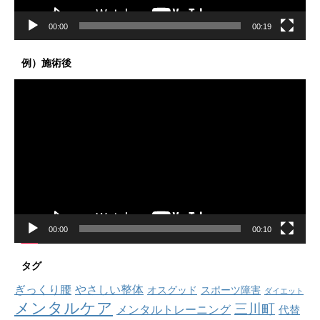
00:00
00:19
例）施術後
動
画
プ
レ
ー
ヤ
ー
00:00
00:10
タグ
ぎっくり腰
やさしい整体
オスグッド
スポーツ障害
ダイエット
メンタルケア
三川町
メンタルトレーニング
代替