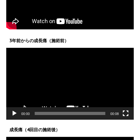
3年前からの成長痛（施術前）
動
画
プ
レ
ー
ヤ
ー
00:00
00:08
成長痛（4回目の施術後）
動