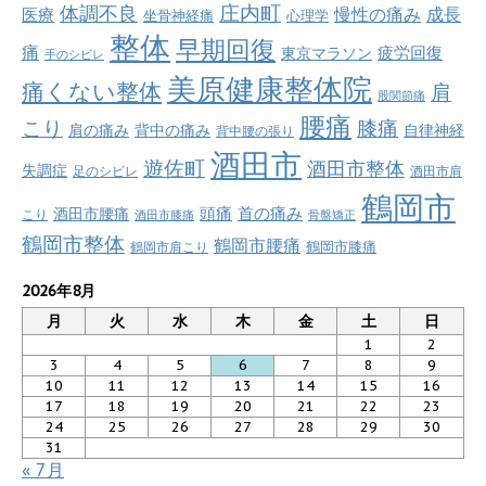
庄内町
体調不良
慢性の痛み
成長
医療
坐骨神経痛
心理学
整体
早期回復
痛
疲労回復
東京マラソン
手のシビレ
美原健康整体院
痛くない整体
肩
股関節痛
腰痛
こり
膝痛
肩の痛み
背中の痛み
自律神経
背中腰の張り
酒田市
遊佐町
酒田市整体
失調症
足のシビレ
酒田市肩
鶴岡市
首の痛み
頭痛
酒田市腰痛
こり
酒田市膝痛
骨盤矯正
鶴岡市整体
鶴岡市腰痛
鶴岡市肩こり
鶴岡市膝痛
2026年8月
月
火
水
木
金
土
日
1
2
3
4
5
6
7
8
9
10
11
12
13
14
15
16
17
18
19
20
21
22
23
24
25
26
27
28
29
30
31
« 7月