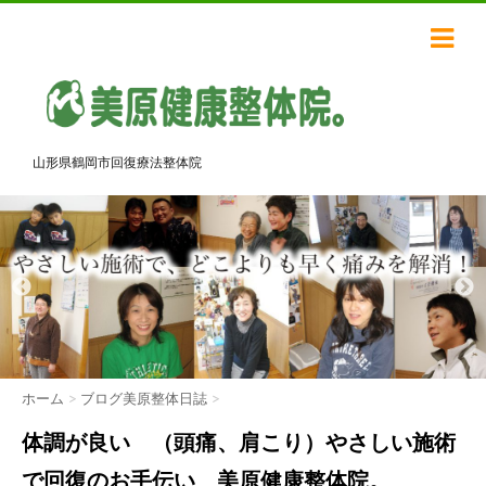
山形県鶴岡市回復療法整体院
ホーム
>
ブログ美原整体日誌
>
体調が良い （頭痛、肩こり）やさしい施術
で回復のお手伝い 美原健康整体院。