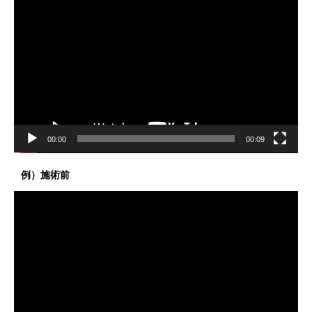
画
プ
レ
ー
ヤ
ー
00:00
00:09
例）施術前
動
画
プ
レ
ー
ヤ
ー