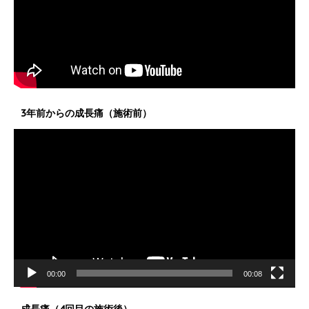
3年前からの成長痛（施術前）
動
画
プ
レ
ー
ヤ
ー
00:00
00:08