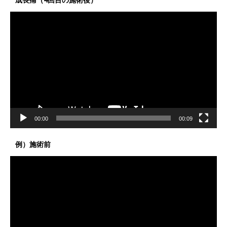
成長痛（4回目の施術後）
動
画
プ
レ
ー
ヤ
ー
00:00
00:09
例）施術前
動
画
プ
レ
ー
ヤ