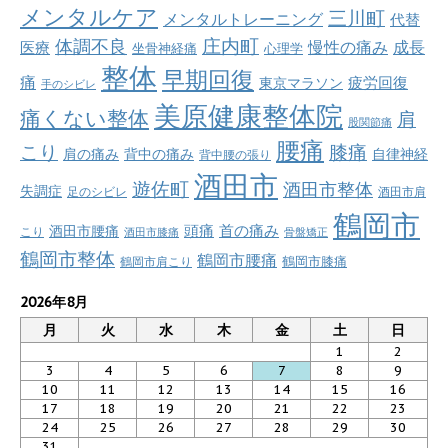
メンタルケア
三川町
メンタルトレーニング
代替
庄内町
体調不良
慢性の痛み
成長
医療
坐骨神経痛
心理学
整体
早期回復
痛
疲労回復
東京マラソン
手のシビレ
美原健康整体院
痛くない整体
肩
股関節痛
腰痛
こり
膝痛
肩の痛み
背中の痛み
自律神経
背中腰の張り
酒田市
遊佐町
酒田市整体
失調症
足のシビレ
酒田市肩
鶴岡市
首の痛み
頭痛
酒田市腰痛
こり
酒田市膝痛
骨盤矯正
鶴岡市整体
鶴岡市腰痛
鶴岡市肩こり
鶴岡市膝痛
2026年8月
月
火
水
木
金
土
日
1
2
3
4
5
6
7
8
9
10
11
12
13
14
15
16
17
18
19
20
21
22
23
24
25
26
27
28
29
30
31