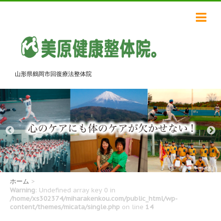
山形県鶴岡市回復療法整体院
ホーム
>
Warning
: Undefined array key 0 in
/home/xs302374/miharakenkou.com/public_html/wp-
content/themes/micata/single.php
on line
14