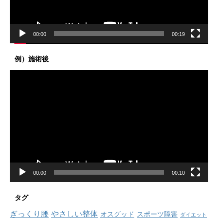
ー
00:00
00:19
例）施術後
動
画
プ
レ
ー
ヤ
ー
00:00
00:10
タグ
ぎっくり腰
やさしい整体
オスグッド
スポーツ障害
ダイエット