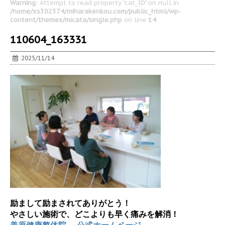
Warning
: Attempt to read property "cat_ID" on null in
/home/xs302374/miharakenkou.com/public_html/wp-
content/themes/micata/single.php
on line
14
110604_163331
2025/11/14
励まして励まされてありがとう！
やさしい施術で、どこよりも早く痛みを解消！
美原健康整体院。 公式ホームページ