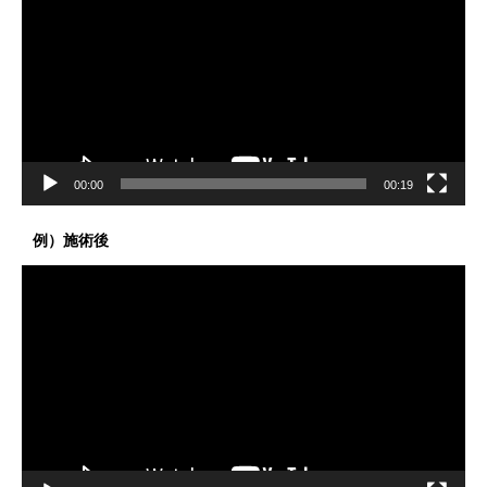
プ
レ
ー
ヤ
ー
00:00
00:19
例）施術後
動
画
プ
レ
ー
ヤ
ー