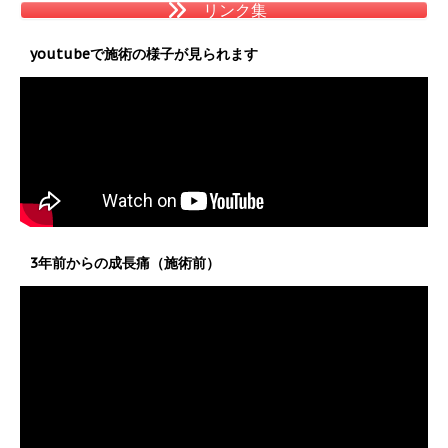
リンク集
youtubeで施術の様子が見られます
3年前からの成長痛（施術前）
動
画
プ
レ
ー
ヤ
ー