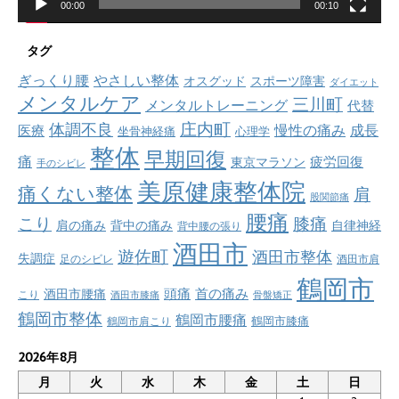
00:00
00:10
タグ
ぎっくり腰
やさしい整体
オスグッド
スポーツ障害
ダイエット
メンタルケア
三川町
メンタルトレーニング
代替
庄内町
体調不良
慢性の痛み
成長
医療
坐骨神経痛
心理学
整体
早期回復
痛
疲労回復
東京マラソン
手のシビレ
美原健康整体院
痛くない整体
肩
股関節痛
腰痛
こり
膝痛
肩の痛み
背中の痛み
自律神経
背中腰の張り
酒田市
遊佐町
酒田市整体
失調症
足のシビレ
酒田市肩
鶴岡市
首の痛み
頭痛
酒田市腰痛
こり
酒田市膝痛
骨盤矯正
鶴岡市整体
鶴岡市腰痛
鶴岡市肩こり
鶴岡市膝痛
2026年8月
月
火
水
木
金
土
日