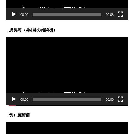
00:00
00:08
成長痛（4回目の施術後）
動
画
プ
レ
ー
ヤ
ー
00:00
00:09
例）施術前
動
画