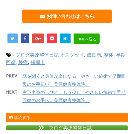
お問い合わせはこちら
B!
LINEへ送る
-
ブログ美原整体日誌
オスグッド
,
成長痛
,
整体
,
早期
回復
,
膝痛
,
鶴岡市
PREV
話を聞くと身体が楽になる やさしい施術で早期回
復のお手伝い 美原健康整体院。
NEXT
右下半身のしびれ、もう少し！やさしい施術で早期
回復のお手伝い美原健康整体院。
購読する
ブログ美原整体日誌