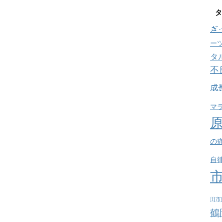
タ
ぎ
ー
タ
不
成
マ
の
自
田市
鶴