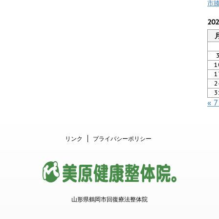
市
20
1
1
2
3
« 
リンク
プライバシーポリシー
山形県鶴岡市回復療法整体院