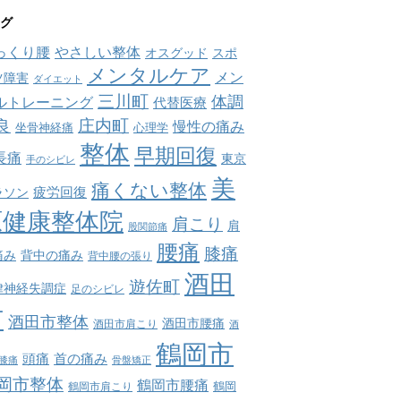
グ
っくり腰
やさしい整体
オスグッド
スポ
メンタルケア
メン
ツ障害
ダイエット
三川町
体調
ルトレーニング
代替医療
庄内町
良
慢性の痛み
坐骨神経痛
心理学
整体
早期回復
長痛
東京
手のシビレ
美
痛くない整体
疲労回復
ラソン
原健康整体院
肩こり
肩
股関節痛
腰痛
膝痛
痛み
背中の痛み
背中腰の張り
酒田
遊佐町
律神経失調症
足のシビレ
市
酒田市整体
酒田市腰痛
酒田市肩こり
酒
鶴岡市
首の痛み
頭痛
膝痛
骨盤矯正
岡市整体
鶴岡市腰痛
鶴岡市肩こり
鶴岡