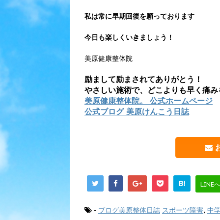
私は常に早期回復を願っております
今日も楽しくいきましょう！
美原健康整体院
励まして励まされてありがとう！
やさしい施術で、どこよりも早く痛み
美原健康整体院。 公式ホームページ
公式ブログ 美原けんこう日誌
B!
LINE
-
ブログ美原整体日誌
スポーツ障害
,
中