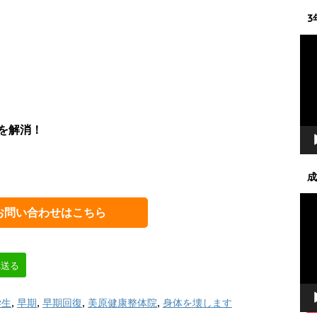
3
動
画
プ
レ
ー
ヤ
を解消！
ー
成
動
お問い合わせはこちら
画
プ
レ
ー
へ送る
ヤ
ー
学生
,
早期
,
早期回復
,
美原健康整体院
,
身体を壊します