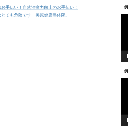
のお手伝い！自然治癒力向上のお手伝い！
例
はとても危険です 美原健康整体院。
動
画
プ
レ
ー
ヤ
ー
例
動
画
プ
レ
ー
ヤ
ー