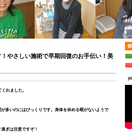
す！やさしい施術で早期回復のお手伝い！美
y
てくれました。
間が多いのにはびっくりです。身体を休め
る暇がないようで
り過ぎは注意ですぞ！