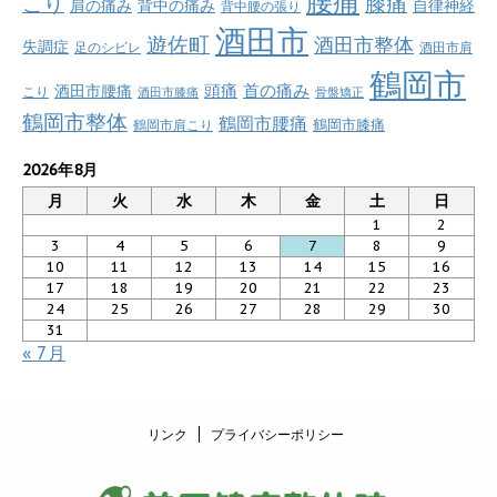
腰痛
こり
膝痛
肩の痛み
背中の痛み
自律神経
背中腰の張り
酒田市
遊佐町
酒田市整体
失調症
足のシビレ
酒田市肩
鶴岡市
首の痛み
頭痛
酒田市腰痛
こり
酒田市膝痛
骨盤矯正
鶴岡市整体
鶴岡市腰痛
鶴岡市肩こり
鶴岡市膝痛
2026年8月
月
火
水
木
金
土
日
1
2
3
4
5
6
7
8
9
10
11
12
13
14
15
16
17
18
19
20
21
22
23
24
25
26
27
28
29
30
31
« 7月
リンク
プライバシーポリシー