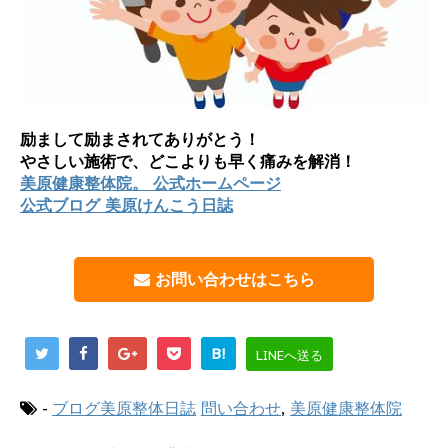
励まして励まされてありがとう！
やさしい施術で、どこよりも早く痛みを解消！
美原健康整体院。 公式ホームページ
公式ブログ 美原けんこう日誌
お問い合わせはこちら
B!
LINEへ送る
-
ブログ美原整体日誌
問い合わせ
,
美原健康整体院