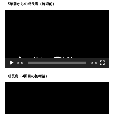
3年前からの成長痛（施術前）
動
画
プ
レ
ー
ヤ
ー
00:00
00:08
成長痛（4回目の施術後）
動
画
プ
レ
ー
ヤ