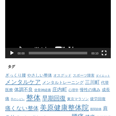
動
画
プ
レ
ー
ヤ
ー
00:00
00:10
タグ
ぎっくり腰
やさしい整体
オスグッド
スポーツ障害
ダイエット
メンタルケア
三川町
メンタルトレーニング
代替
庄内町
体調不良
慢性の痛み
成長
医療
坐骨神経痛
心理学
整体
早期回復
痛
疲労回復
東京マラソン
手のシビレ
美原健康整体院
痛くない整体
肩
股関節痛