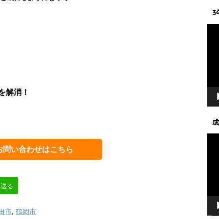
3
動
画
プ
レ
ー
ヤ
を解消！
ー
成
動
画
お問い合わせはこちら
プ
レ
ー
へ送る
ヤ
ー
田市
,
鶴岡市