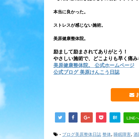
本当に良かった。
ストレスが感じない施術。
美原健康整体院。
励まして励まされてありがとう！
やさしい施術で、どこよりも早く痛み
美原健康整体院。 公式ホームページ
公式ブログ 美原けんこう日誌
B!
LINE
-
ブログ美原整体日誌
整体
,
睡眠障害
,
酒