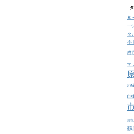
タ
ぎ
ー
タ
不
成
マ
の
自
田市
鶴