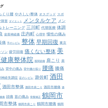
グ
っくり腰
やさしい整体
オスグッド
スポ
メンタルケア
メン
ツ障害
ダイエット
三川町
体調
ルトレーニング
代替医療
庄内町
良
慢性の痛み
坐骨神経痛
心理学
整体
早期回復
長痛
東京
手のシビレ
美
痛くない整体
疲労回復
ラソン
原健康整体院
肩こり
肩
股関節痛
腰痛
膝痛
痛み
背中の痛み
背中腰の張り
酒田
遊佐町
律神経失調症
足のシビレ
市
酒田市整体
酒田市腰痛
酒田市肩こり
酒
鶴岡市
首の痛み
頭痛
膝痛
骨盤矯正
岡市整体
鶴岡市腰痛
鶴岡市肩こり
鶴岡