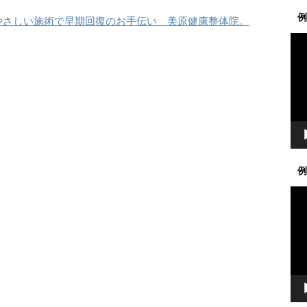
例
やさしい施術で早期回復のお手伝い 美原健康整体院。
動
画
プ
レ
ー
ヤ
ー
例
動
画
プ
レ
ー
ヤ
ー