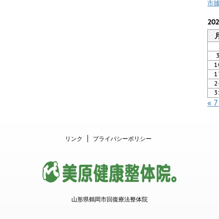
市
20
1
1
2
3
« 
リンク
プライバシーポリシー
山形県鶴岡市回復療法整体院