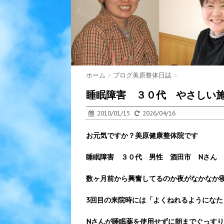
ホーム
>
ブログ美原整体日誌
>
睡眠障害 ３０代 やさしい
2010/01/15
2026/04/16
お元気ですか？美原健康整体院です
睡眠障害 ３０代 男性 酒田市 Nさん
数ヶ月前から興奮してるのか夜がなかなか
3回目の来院時には「よくねれるようになた
Nさんが睡眠薬を使用せずに朝までぐっす