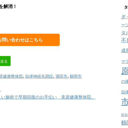
を解消！
タ
ぎ
ー
タ
不
お問い合わせはこちら
成
マ
へ送る
原健康整体院
,
自律神経失調症
,
酒田市
,
鶴岡市
の
・
自
しい施術で早期回復のお手伝い 美原健康整体院。
田市
鶴