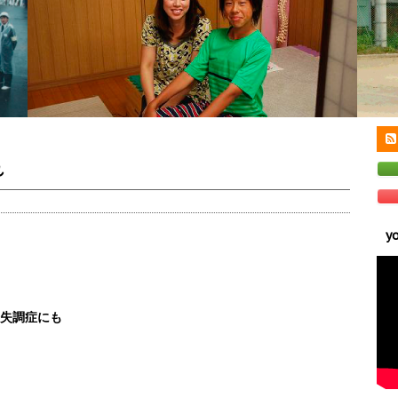
れ
y
。
経失調症にも