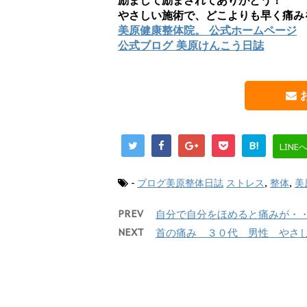
励まして励まされてありがとう！
やさしい施術で、どこよりも早く痛み
美原健康整体院。 公式ホームページ
公式ブログ 美原けんこう日誌
B!
LINE
-
ブログ美原整体日誌
ストレス
,
整体
,
美
PREV
自分で自分をほめると痛みが・
NEXT
首の痛み ３０代 男性 やさ