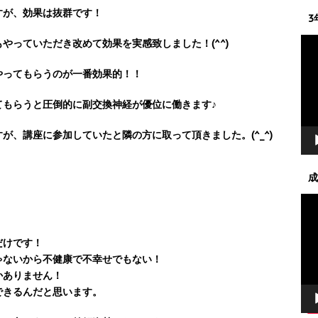
すが、効果は抜群です！
3
動
やっていただき改めて効果を実感致しました！(^^)
画
プ
やってもらうのが一番効果的！！
レ
ー
てもらうと圧倒的に副交換神経が優位に働きます♪
ヤ
ー
が、講座に参加していたと隣の方に取って頂きました。(^_^)
成
動
画
プ
だけです！
レ
ゃないから不健康で不幸せでもない！
ー
かありません！
ヤ
できるんだと思います。
ー