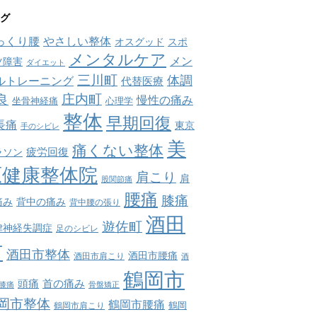
グ
っくり腰
やさしい整体
オスグッド
スポ
メンタルケア
メン
ツ障害
ダイエット
三川町
体調
ルトレーニング
代替医療
庄内町
良
慢性の痛み
坐骨神経痛
心理学
整体
早期回復
長痛
東京
手のシビレ
美
痛くない整体
疲労回復
ラソン
原健康整体院
肩こり
肩
股関節痛
腰痛
膝痛
痛み
背中の痛み
背中腰の張り
酒田
遊佐町
律神経失調症
足のシビレ
市
酒田市整体
酒田市腰痛
酒田市肩こり
酒
鶴岡市
首の痛み
頭痛
膝痛
骨盤矯正
岡市整体
鶴岡市腰痛
鶴岡市肩こり
鶴岡