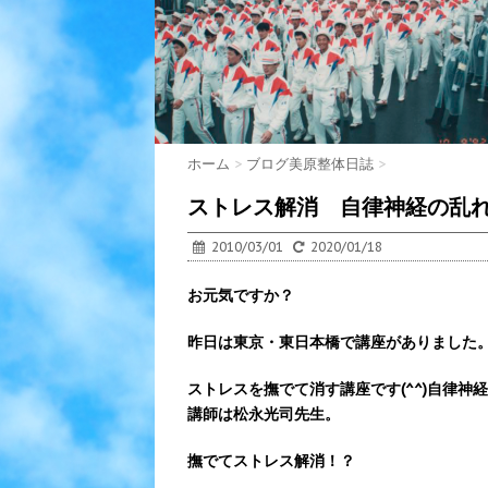
ホーム
>
ブログ美原整体日誌
>
ストレス解消 自律神経の乱
2010/03/01
2020/01/18
お元気ですか？
昨日は東京・東日本橋で講座がありました
ストレスを撫でて消す講座です(^^)自律神
講師は松永光司先生。
撫でてストレス解消！？