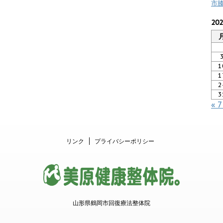
市
20
1
1
2
3
« 
リンク
プライバシーポリシー
山形県鶴岡市回復療法整体院