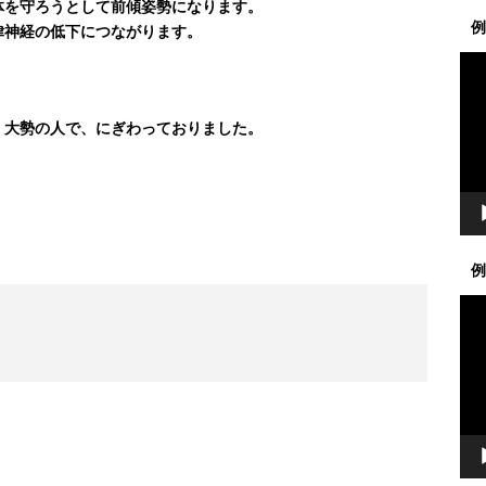
体を守ろうとして前傾姿勢になります。
例
律神経の低下につながります。
動
画
プ
、大勢の人で、にぎわっておりました。
レ
。
ー
ヤ
ー
例
動
画
プ
レ
ー
ヤ
ー