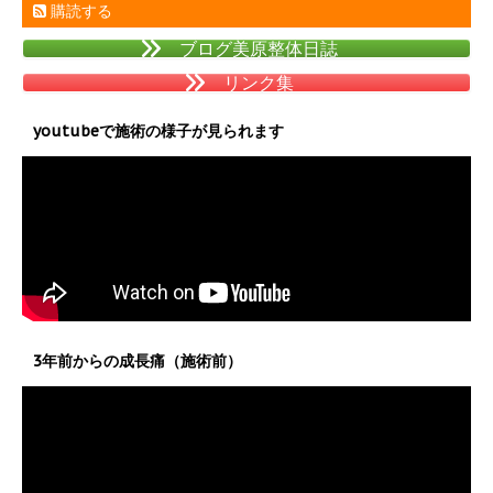
購読する
ブログ美原整体日誌
リンク集
youtubeで施術の様子が見られます
3年前からの成長痛（施術前）
動
画
プ
レ