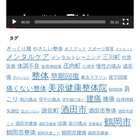
ー
00:00
00:10
タグ
ぎっくり腰
やさしい整体
オスグッド
スポーツ障害
ダイエット
メンタルケア
三川町
メンタルトレーニング
代替
庄内町
体調不良
慢性の痛み
成長
医療
坐骨神経痛
心理学
整体
早期回復
痛
疲労回復
東京マラソン
手のシビレ
美原健康整体院
痛くない整体
肩
股関節痛
腰痛
こり
膝痛
肩の痛み
背中の痛み
自律神経
背中腰の張り
酒田市
遊佐町
酒田市整体
失調症
足のシビレ
酒田市肩
鶴岡市
首の痛み
頭痛
酒田市腰痛
こり
酒田市膝痛
骨盤矯正
鶴岡市整体
鶴岡市腰痛
鶴岡市肩こり
鶴岡市膝痛