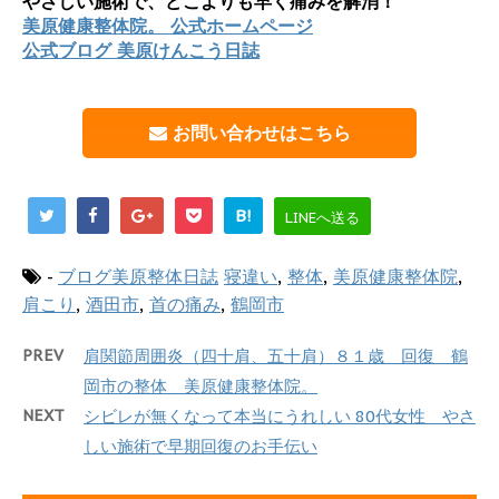
やさしい施術で、どこよりも早く痛みを解消！
美原健康整体院。 公式ホームページ
公式ブログ 美原けんこう日誌
お問い合わせはこちら
B!
LINEへ送る
-
ブログ美原整体日誌
寝違い
,
整体
,
美原健康整体院
,
肩こり
,
酒田市
,
首の痛み
,
鶴岡市
PREV
肩関節周囲炎（四十肩、五十肩）８１歳 回復 鶴
岡市の整体 美原健康整体院。
NEXT
シビレが無くなって本当にうれしい 80代女性 やさ
しい施術で早期回復のお手伝い