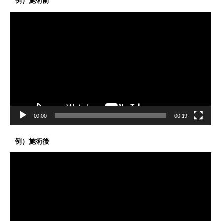
例）施術前
動
画
プ
レ
ー
ヤ
ー
00:00
00:19
例）施術後
動
画
プ
レ
ー
ヤ