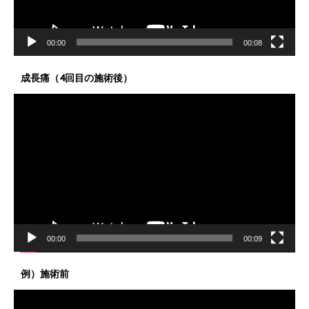
00:00
00:08
成長痛（4回目の施術後）
動
画
プ
レ
ー
ヤ
ー
00:00
00:09
例）施術前
動