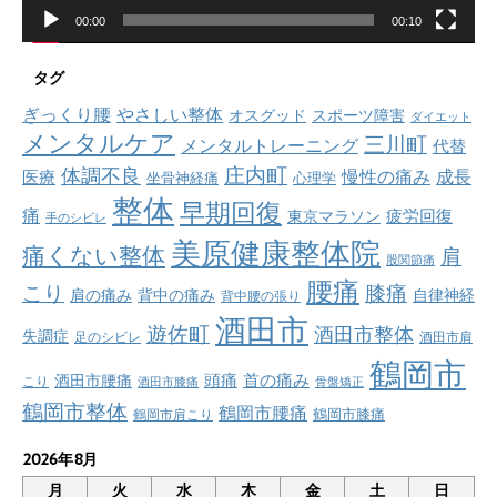
00:00
00:10
タグ
ぎっくり腰
やさしい整体
オスグッド
スポーツ障害
ダイエット
メンタルケア
三川町
メンタルトレーニング
代替
庄内町
体調不良
慢性の痛み
成長
医療
坐骨神経痛
心理学
整体
早期回復
痛
疲労回復
東京マラソン
手のシビレ
美原健康整体院
痛くない整体
肩
股関節痛
腰痛
こり
膝痛
肩の痛み
背中の痛み
自律神経
背中腰の張り
酒田市
遊佐町
酒田市整体
失調症
足のシビレ
酒田市肩
鶴岡市
首の痛み
頭痛
酒田市腰痛
こり
酒田市膝痛
骨盤矯正
鶴岡市整体
鶴岡市腰痛
鶴岡市肩こり
鶴岡市膝痛
2026年8月
月
火
水
木
金
土
日