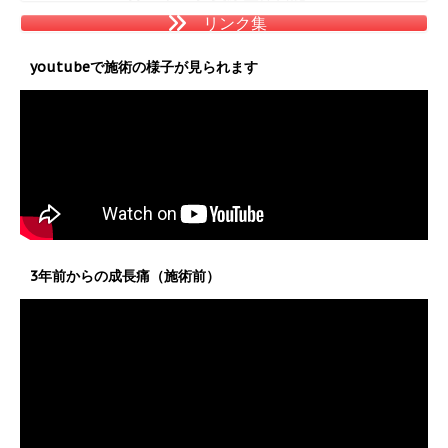
リンク集
youtubeで施術の様子が見られます
3年前からの成長痛（施術前）
動
画
プ
レ
ー
ヤ
ー