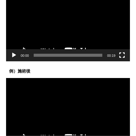
画
プ
レ
ー
ヤ
ー
00:00
00:19
例）施術後
動
画
プ
レ
ー
ヤ
ー