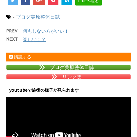
B!
LINEへ送る
-
ブログ美原整体日誌
PREV
何もしない方がいい！
NEXT
楽しい！？
購読する
ブログ美原整体日誌
リンク集
youtubeで施術の様子が見られます