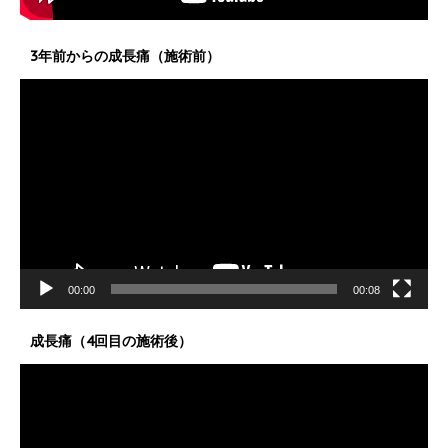
3年前からの成長痛（施術前）
動
画
プ
レ
ー
ヤ
ー
00:00
00:08
成長痛（4回目の施術後）
動
画
プ
レ