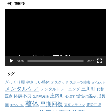
例）施術後
動
画
プ
レ
ー
ヤ
ー
00:00
00:10
タグ
ぎっくり腰
やさしい整体
オスグッド
スポーツ障害
ダイエット
メンタルケア
三川町
メンタルトレーニング
代替
庄内町
体調不良
慢性の痛み
成長
医療
坐骨神経痛
心理学
整体
早期回復
痛
疲労回復
東京マラソン
手のシビレ