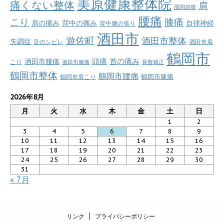
美原健康整体院
痛くない整体
肩
股関節痛
腰痛
こり
膝痛
肩の痛み
背中の痛み
自律神経
背中腰の張り
酒田市
遊佐町
酒田市整体
失調症
足のシビレ
酒田市肩
鶴岡市
首の痛み
頭痛
酒田市腰痛
こり
酒田市膝痛
骨盤矯正
鶴岡市整体
鶴岡市腰痛
鶴岡市肩こり
鶴岡市膝痛
2026年8月
月
火
水
木
金
土
日
1
2
3
4
5
6
7
8
9
10
11
12
13
14
15
16
17
18
19
20
21
22
23
24
25
26
27
28
29
30
31
« 7月
リンク
プライバシーポリシー