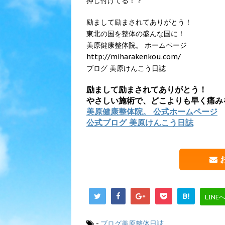
押し付けてる！？
励まして励まされてありがとう！
東北の国を整体の盛んな国に！
美原健康整体院。 ホームページ
http://miharakenkou.com/
ブログ 美原けんこう日誌
励まして励まされてありがとう！
やさしい施術で、どこよりも早く痛み
美原健康整体院。 公式ホームページ
公式ブログ 美原けんこう日誌
B!
LINE
-
ブログ美原整体日誌