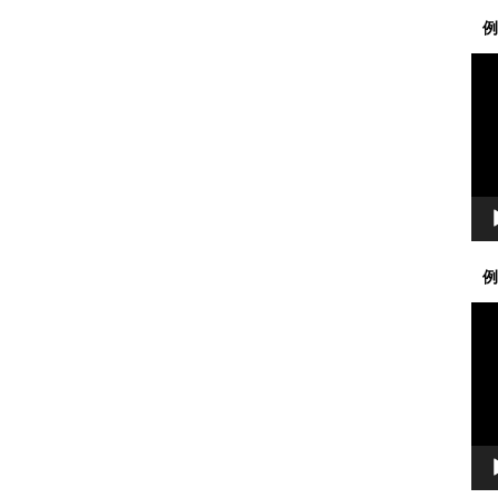
例
動
画
プ
レ
ー
ヤ
ー
例
動
画
プ
レ
ー
ヤ
ー