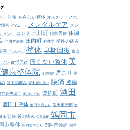
グ
っくり腰
やさしい整体
オスグッド
スポ
メンタルケア
メン
ツ障害
ダイエット
三川町
体調
ルトレーニング
代替医療
庄内町
良
慢性の痛み
坐骨神経痛
心理学
整体
早期回復
長痛
東京
手のシビレ
美
痛くない整体
疲労回復
ラソン
原健康整体院
肩こり
肩
股関節痛
腰痛
膝痛
痛み
背中の痛み
背中腰の張り
酒田
遊佐町
律神経失調症
足のシビレ
市
酒田市整体
酒田市腰痛
酒田市肩こり
酒
鶴岡市
首の痛み
頭痛
膝痛
骨盤矯正
岡市整体
鶴岡市腰痛
鶴岡市肩こり
鶴岡