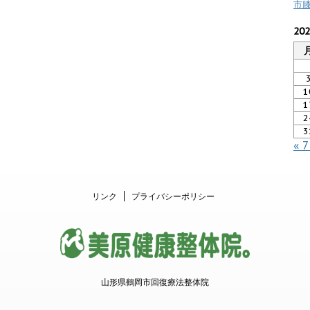
市
20
1
1
2
3
« 
リンク
プライバシーポリシー
山形県鶴岡市回復療法整体院