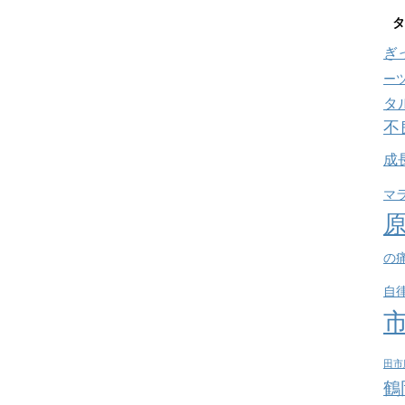
タ
ぎ
ー
タ
不
成
マ
の
自
田市
鶴