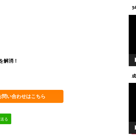
3
動
画
プ
レ
ー
ヤ
ー
を解消！
成
動
画
お問い合わせはこちら
プ
レ
ー
ヤ
へ送る
ー