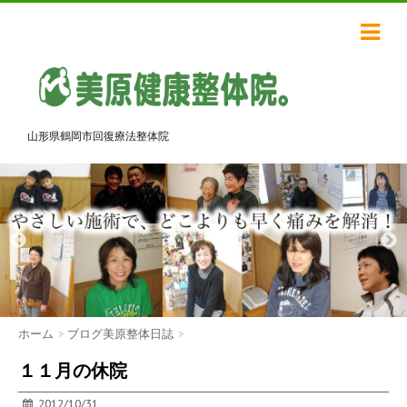
山形県鶴岡市回復療法整体院
ホーム
>
ブログ美原整体日誌
>
１１月の休院
2012/10/31