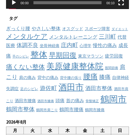
00:00
00:10
タグ
ぎっくり腰
やさしい整体
オスグッド
スポーツ障害
ダイエット
メンタルケア
三川町
メンタルトレーニング
代替
庄内町
体調不良
慢性の痛み
成長
医療
坐骨神経痛
心理学
整体
早期回復
痛
疲労回復
東京マラソン
手のシビレ
美原健康整体院
痛くない整体
肩
股関節痛
腰痛
こり
膝痛
肩の痛み
背中の痛み
自律神経
背中腰の張り
酒田市
遊佐町
酒田市整体
失調症
足のシビレ
酒田市肩
鶴岡市
首の痛み
頭痛
酒田市腰痛
こり
酒田市膝痛
骨盤矯正
鶴岡市整体
鶴岡市腰痛
鶴岡市肩こり
鶴岡市膝痛
2026年8月
月
火
水
木
金
土
日