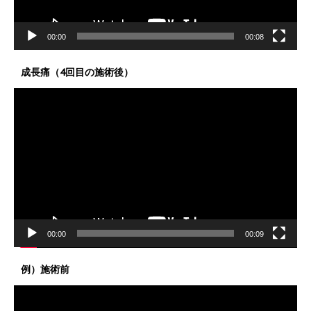
00:00
00:08
成長痛（4回目の施術後）
動
画
プ
レ
ー
ヤ
ー
00:00
00:09
例）施術前
動
画