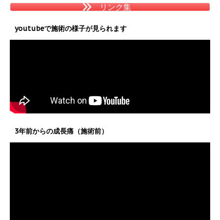
リンク集
youtubeで施術の様子が見られます
3年前からの成長痛（施術前）
動
画
プ
レ
ー
ヤ
ー