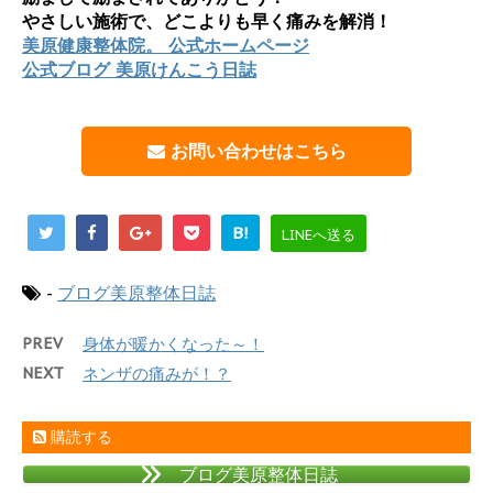
やさしい施術で、どこよりも早く痛みを解消！
美原健康整体院。 公式ホームページ
公式ブログ 美原けんこう日誌
お問い合わせはこちら
B!
LINEへ送る
-
ブログ美原整体日誌
PREV
身体が暖かくなった～！
NEXT
ネンザの痛みが！？
購読する
ブログ美原整体日誌