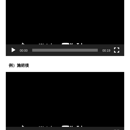
プ
レ
ー
ヤ
ー
00:00
00:19
例）施術後
動
画
プ
レ
ー
ヤ
ー