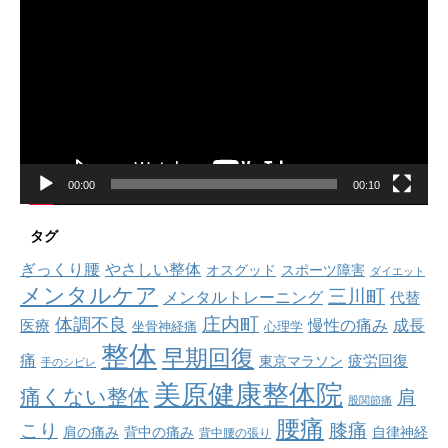
画
プ
レ
ー
ヤ
ー
00:00
00:10
タグ
ぎっくり腰
やさしい整体
オスグッド
スポーツ障害
ダイエット
メンタルケア
三川町
メンタルトレーニング
代替
庄内町
体調不良
慢性の痛み
成長
医療
坐骨神経痛
心理学
整体
早期回復
痛
疲労回復
東京マラソン
手のシビレ
美原健康整体院
痛くない整体
肩
股関節痛
腰痛
こり
膝痛
肩の痛み
背中の痛み
自律神経
背中腰の張り