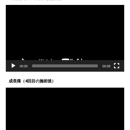
動
画
プ
レ
ー
ヤ
ー
00:00
00:08
成長痛（4回目の施術後）
動
画
プ
レ
ー
ヤ
ー