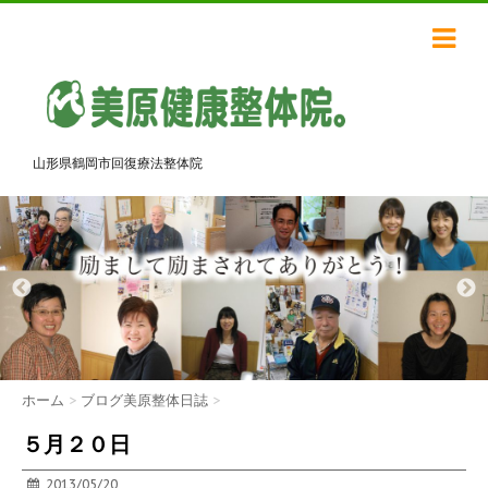
山形県鶴岡市回復療法整体院
ホーム
>
ブログ美原整体日誌
>
５月２０日
2013/05/20