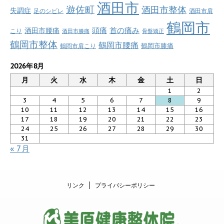
酒田市
遊佐町
酒田市整体
失調症
足のシビレ
酒田市肩
鶴岡市
首の痛み
頭痛
酒田市腰痛
こり
酒田市膝痛
骨盤矯正
鶴岡市整体
鶴岡市腰痛
鶴岡市肩こり
鶴岡市膝痛
2026年8月
月
火
水
木
金
土
日
1
2
3
4
5
6
7
8
9
10
11
12
13
14
15
16
17
18
19
20
21
22
23
24
25
26
27
28
29
30
31
« 7月
リンク
プライバシーポリシー