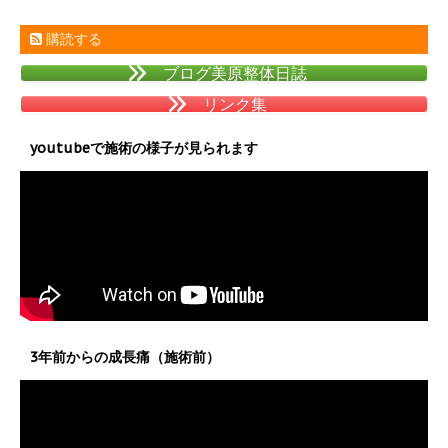
購読する
ブログ美原整体日誌
リンク集
youtubeで施術の様子が見られます
3年前からの成長痛（施術前）
動
画
プ