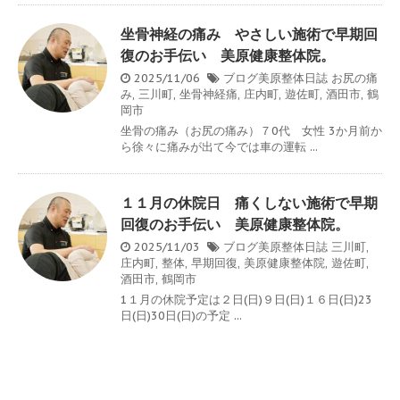
坐骨神経の痛み やさしい施術で早期回
復のお手伝い 美原健康整体院。
2025/11/06
ブログ美原整体日誌
お尻の痛
み
,
三川町
,
坐骨神経痛
,
庄内町
,
遊佐町
,
酒田市
,
鶴
岡市
坐骨の痛み（お尻の痛み）７0代 女性 3か月前か
ら徐々に痛みが出て今では車の運転 ...
１１月の休院日 痛くしない施術で早期
回復のお手伝い 美原健康整体院。
2025/11/03
ブログ美原整体日誌
三川町
,
庄内町
,
整体
,
早期回復
,
美原健康整体院
,
遊佐町
,
酒田市
,
鶴岡市
1１月の休院予定は２日(日)９日(日)１６日(日)23
日(日)30日(日)の予定 ...