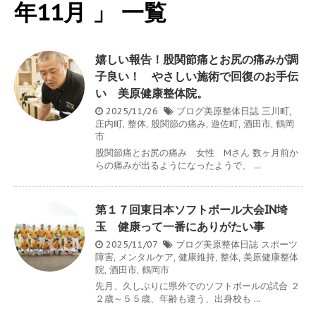
年11月 」 一覧
嬉しい報告！股関節痛とお尻の痛みが調
子良い！ やさしい施術で回復のお手伝
い 美原健康整体院。
2025/11/26
ブログ美原整体日誌
三川町
,
庄内町
,
整体
,
股関節の痛み
,
遊佐町
,
酒田市
,
鶴岡
市
股関節痛とお尻の痛み 女性 Mさん 数ヶ月前か
らの痛みが出るようになったようで、 ...
第１７回東日本ソフトボール大会IN埼
玉 健康って一番にありがたい事
2025/11/07
ブログ美原整体日誌
スポーツ
障害
,
メンタルケア
,
健康維持
,
整体
,
美原健康整体
院
,
酒田市
,
鶴岡市
先月、久しぶりに県外でのソフトボールの試合 ２
２歳～５５歳、年齢も違う、出身校も ...