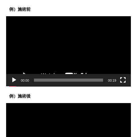
例）施術前
動
画
プ
レ
ー
ヤ
ー
00:00
00:19
例）施術後
動
画
プ
レ
ー