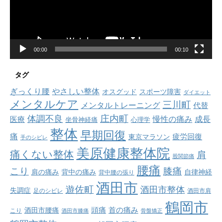
ヤ
ー
00:00
00:10
タグ
ぎっくり腰
やさしい整体
オスグッド
スポーツ障害
ダイエット
メンタルケア
三川町
メンタルトレーニング
代替
庄内町
体調不良
慢性の痛み
成長
医療
坐骨神経痛
心理学
整体
早期回復
痛
疲労回復
東京マラソン
手のシビレ
美原健康整体院
痛くない整体
肩
股関節痛
腰痛
こり
膝痛
肩の痛み
背中の痛み
自律神経
背中腰の張り
酒田市
遊佐町
酒田市整体
失調症
足のシビレ
酒田市肩
鶴岡市
首の痛み
頭痛
酒田市腰痛
こり
酒田市膝痛
骨盤矯正