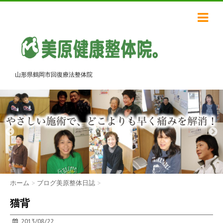
山形県鶴岡市回復療法整体院
ホーム
>
ブログ美原整体日誌
>
猫背
2013/08/22