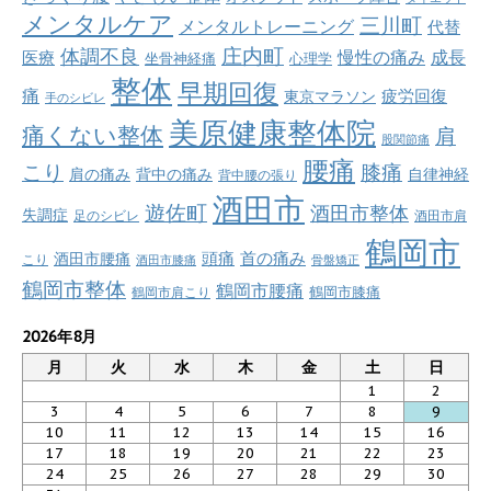
メンタルケア
三川町
メンタルトレーニング
代替
庄内町
体調不良
慢性の痛み
成長
医療
坐骨神経痛
心理学
整体
早期回復
痛
疲労回復
東京マラソン
手のシビレ
美原健康整体院
痛くない整体
肩
股関節痛
腰痛
こり
膝痛
肩の痛み
背中の痛み
自律神経
背中腰の張り
酒田市
遊佐町
酒田市整体
失調症
足のシビレ
酒田市肩
鶴岡市
首の痛み
頭痛
酒田市腰痛
こり
酒田市膝痛
骨盤矯正
鶴岡市整体
鶴岡市腰痛
鶴岡市肩こり
鶴岡市膝痛
2026年8月
月
火
水
木
金
土
日
1
2
3
4
5
6
7
8
9
10
11
12
13
14
15
16
17
18
19
20
21
22
23
24
25
26
27
28
29
30