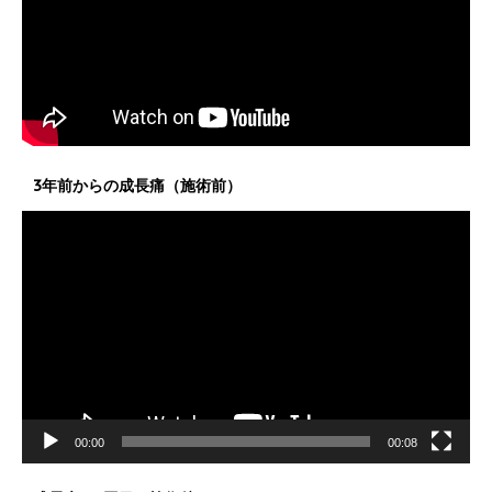
3年前からの成長痛（施術前）
動
画
プ
レ
ー
ヤ
ー
00:00
00:08