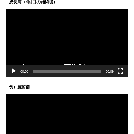
成長痛（4回目の施術後）
動
画
プ
レ
ー
ヤ
ー
00:00
00:09
例）施術前
動
画
プ
レ
ー
ヤ