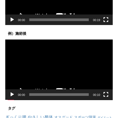
ー
00:00
00:19
例）施術後
動
画
プ
レ
ー
ヤ
ー
00:00
00:10
タグ
ぎっくり腰
やさしい整体
オスグッド
スポーツ障害
ダイエット