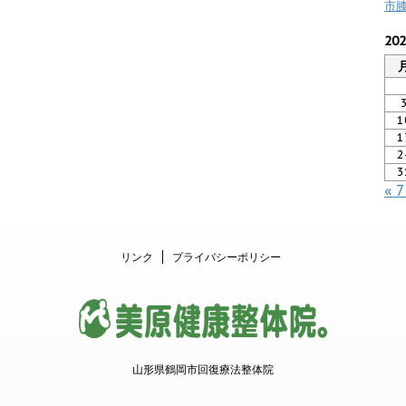
市
20
1
1
2
3
« 
リンク
プライバシーポリシー
山形県鶴岡市回復療法整体院