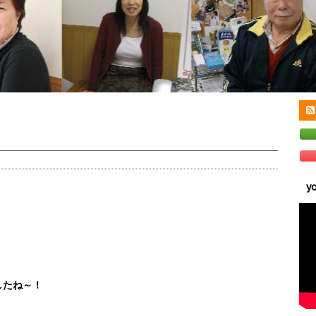
y
したね～！