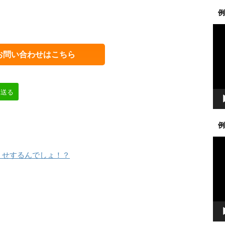
例
動
画
プ
お問い合わせはこちら
レ
ー
ヤ
へ送る
ー
例
動
画
うせするんでしょ！？
プ
レ
ー
ヤ
ー