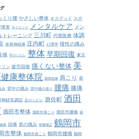
グ
っくり腰
やさしい整体
オスグッド
スポ
メンタルケア
メン
ツ障害
ダイエット
三川町
体調
ルトレーニング
代替医療
庄内町
良
慢性の痛み
坐骨神経痛
心理学
整体
早期回復
長痛
東京
手のシビレ
美
痛くない整体
疲労回復
ラソン
原健康整体院
肩こり
肩
股関節痛
腰痛
膝痛
痛み
背中の痛み
背中腰の張り
酒田
遊佐町
律神経失調症
足のシビレ
市
酒田市整体
酒田市腰痛
酒田市肩こり
酒
鶴岡市
首の痛み
頭痛
膝痛
骨盤矯正
岡市整体
鶴岡市腰痛
鶴岡市肩こり
鶴岡