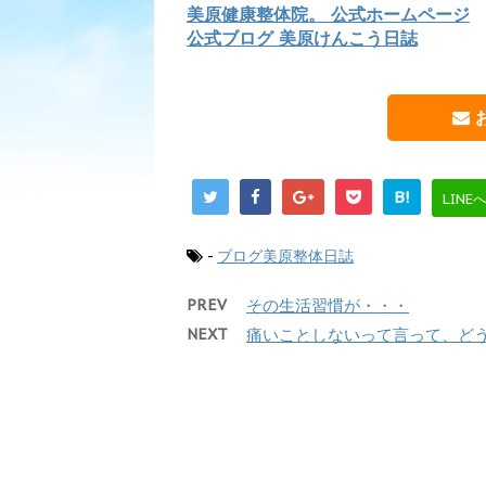
美原健康整体院。 公式ホームページ
公式ブログ 美原けんこう日誌
B!
LINE
-
ブログ美原整体日誌
PREV
その生活習慣が・・・
NEXT
痛いことしないって言って、ど