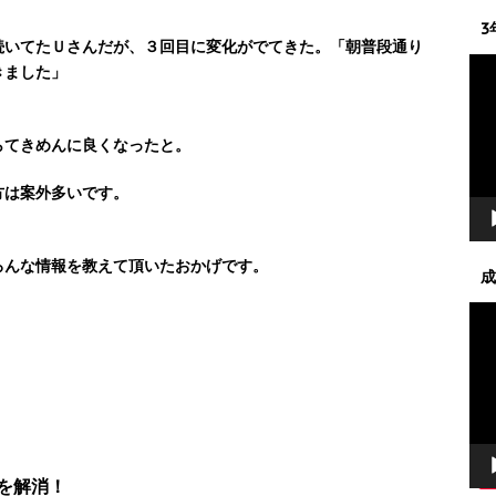
3
続いてたＵさんだが、３回目に変化がでてきた。「朝普段通り
動
きました」
画
プ
レ
らてきめんに良くなったと。
ー
ヤ
方は案外多いです。
ー
ろんな情報を教えて頂いたおかげです。
成
動
画
プ
レ
ー
ヤ
ー
を解消！