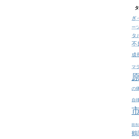
タ
ぎ
ー
タ
不
成
マ
の
自
田市
鶴