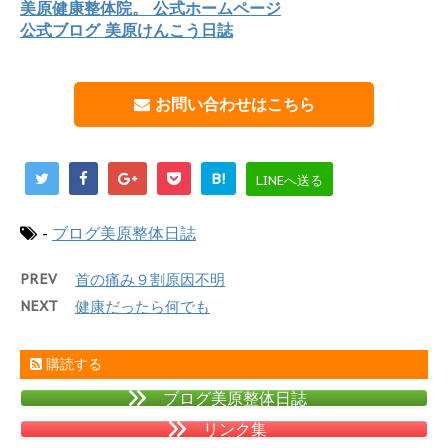
美原健康整体院。 公式ホームページ
公式ブログ 美原けんこう日誌
お問い合わせはこちら
B!
LINEへ送る
-
ブログ美原整体日誌
PREV
首の痛み９割原因不明
NEXT
健康だったら何でも
購読する
ブログ美原整体日誌
リンク集