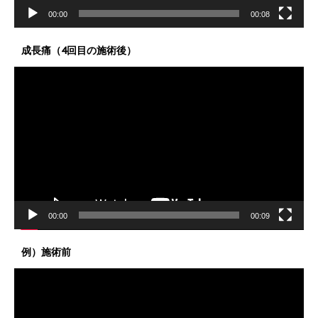
00:00
00:08
成長痛（4回目の施術後）
動
画
プ
レ
ー
ヤ
ー
00:00
00:09
例）施術前
動
画
プ