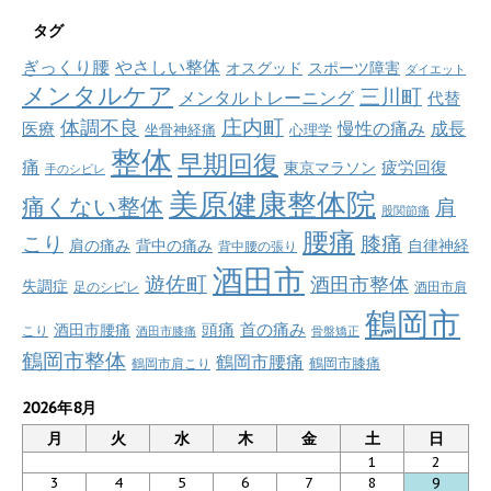
タグ
ぎっくり腰
やさしい整体
オスグッド
スポーツ障害
ダイエット
メンタルケア
三川町
メンタルトレーニング
代替
庄内町
体調不良
慢性の痛み
成長
医療
坐骨神経痛
心理学
整体
早期回復
痛
疲労回復
東京マラソン
手のシビレ
美原健康整体院
痛くない整体
肩
股関節痛
腰痛
こり
膝痛
肩の痛み
背中の痛み
自律神経
背中腰の張り
酒田市
遊佐町
酒田市整体
失調症
足のシビレ
酒田市肩
鶴岡市
首の痛み
頭痛
酒田市腰痛
こり
酒田市膝痛
骨盤矯正
鶴岡市整体
鶴岡市腰痛
鶴岡市肩こり
鶴岡市膝痛
2026年8月
月
火
水
木
金
土
日
1
2
3
4
5
6
7
8
9