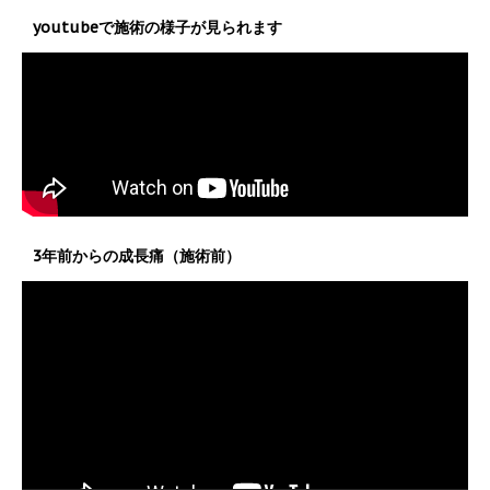
youtubeで施術の様子が見られます
3年前からの成長痛（施術前）
動
画
プ
レ
ー
ヤ
ー