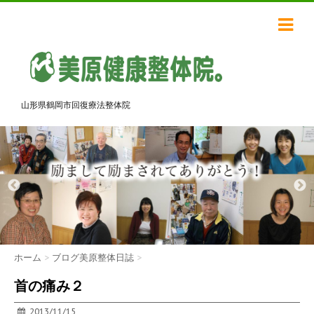
山形県鶴岡市回復療法整体院
ホーム
>
ブログ美原整体日誌
>
首の痛み２
2013/11/15