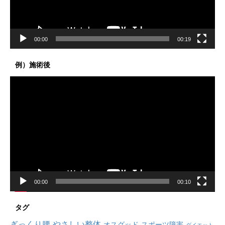
ー
00:00
00:19
例）施術後
動
画
プ
レ
ー
ヤ
ー
00:00
00:10
タグ
ぎっくり腰
やさしい整体
オスグッド
スポーツ障害