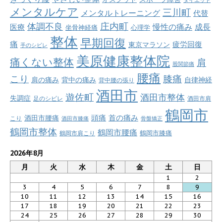
ダイエット
メンタルケア
三川町
メンタルトレーニング
代替
庄内町
体調不良
慢性の痛み
成長
医療
坐骨神経痛
心理学
整体
早期回復
痛
疲労回復
東京マラソン
手のシビレ
美原健康整体院
痛くない整体
肩
股関節痛
腰痛
こり
膝痛
肩の痛み
背中の痛み
自律神経
背中腰の張り
酒田市
遊佐町
酒田市整体
失調症
足のシビレ
酒田市肩
鶴岡市
首の痛み
頭痛
酒田市腰痛
こり
酒田市膝痛
骨盤矯正
鶴岡市整体
鶴岡市腰痛
鶴岡市肩こり
鶴岡市膝痛
2026年8月
月
火
水
木
金
土
日
1
2
3
4
5
6
7
8
9
10
11
12
13
14
15
16
17
18
19
20
21
22
23
24
25
26
27
28
29
30