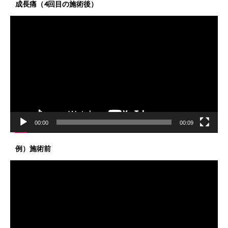
成長痛（4回目の施術後）
動
画
プ
レ
ー
ヤ
ー
00:00
00:09
例）施術前
動
画
プ
レ
ー
ヤ