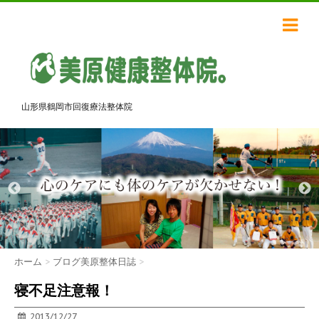
山形県鶴岡市回復療法整体院
ホーム
>
ブログ美原整体日誌
>
寝不足注意報！
2013/12/27