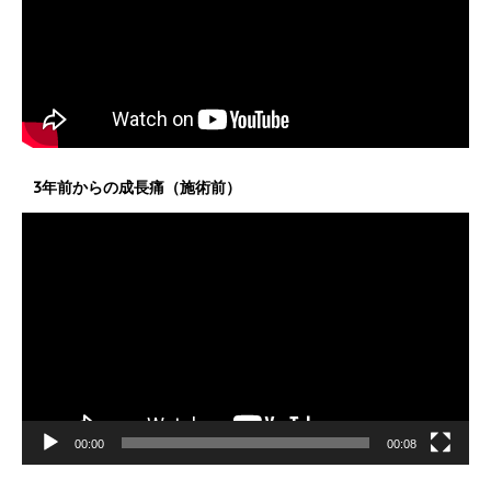
3年前からの成長痛（施術前）
動
画
プ
レ
ー
ヤ
ー
00:00
00:08