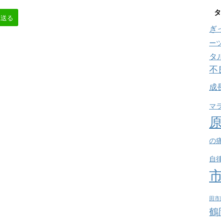
タ
へ送る
ぎ
ー
タ
不
成
マ
の
自
田市
鶴