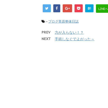
B!
LINE
-
ブログ美原整体日誌
PREV
力が入らない！？
NEXT
手術しなぐでよがった～