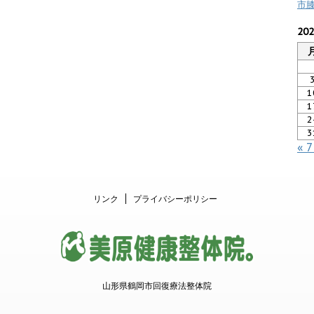
市
20
1
1
2
3
« 
リンク
プライバシーポリシー
山形県鶴岡市回復療法整体院