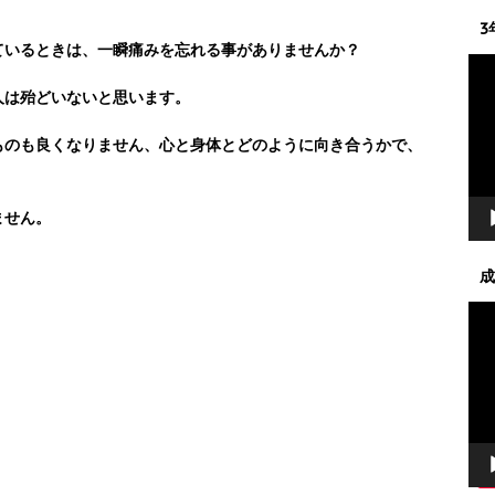
3
ているときは、一瞬痛みを忘れる事がありませんか？
動
画
人は殆どいないと思います。
プ
レ
ものも良くなりません、心と身体とどのように向き合うかで、
ー
ヤ
ー
ません。
成
動
画
プ
レ
ー
ヤ
ー