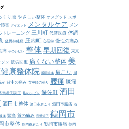
グ
っくり腰
やさしい整体
オスグッド
スポ
メンタルケア
メン
ツ障害
ダイエット
三川町
体調
ルトレーニング
代替医療
庄内町
良
慢性の痛み
坐骨神経痛
心理学
整体
早期回復
長痛
東京
手のシビレ
美
痛くない整体
疲労回復
ラソン
原健康整体院
肩こり
肩
股関節痛
腰痛
膝痛
痛み
背中の痛み
背中腰の張り
酒田
遊佐町
律神経失調症
足のシビレ
市
酒田市整体
酒田市腰痛
酒田市肩こり
酒
鶴岡市
首の痛み
頭痛
膝痛
骨盤矯正
岡市整体
鶴岡市腰痛
鶴岡市肩こり
鶴岡