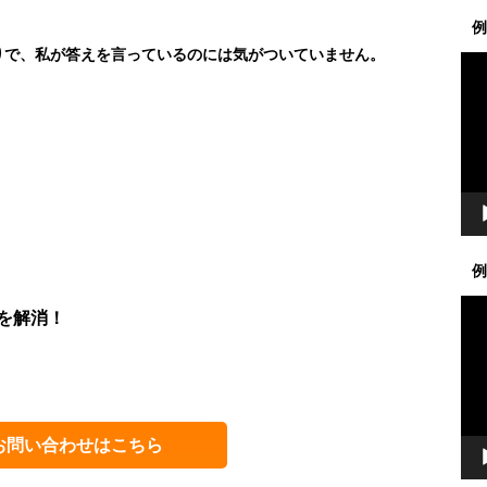
例
りで、私が答えを言っているのには気がついていません。
動
画
プ
レ
ー
ヤ
ー
例
動
を解消！
画
プ
レ
ー
ヤ
お問い合わせはこちら
ー