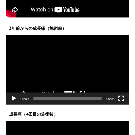
3年前からの成長痛（施術前）
動
画
プ
レ
ー
ヤ
ー
00:00
00:08
成長痛（4回目の施術後）
動
画