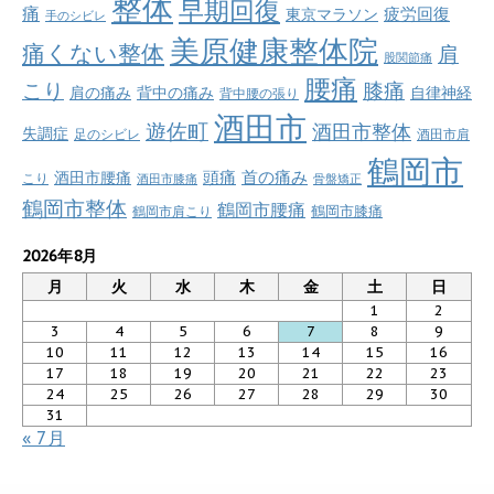
整体
早期回復
痛
疲労回復
東京マラソン
手のシビレ
美原健康整体院
痛くない整体
肩
股関節痛
腰痛
こり
膝痛
肩の痛み
背中の痛み
自律神経
背中腰の張り
酒田市
遊佐町
酒田市整体
失調症
足のシビレ
酒田市肩
鶴岡市
首の痛み
頭痛
酒田市腰痛
こり
酒田市膝痛
骨盤矯正
鶴岡市整体
鶴岡市腰痛
鶴岡市肩こり
鶴岡市膝痛
2026年8月
月
火
水
木
金
土
日
1
2
3
4
5
6
7
8
9
10
11
12
13
14
15
16
17
18
19
20
21
22
23
24
25
26
27
28
29
30
31
« 7月