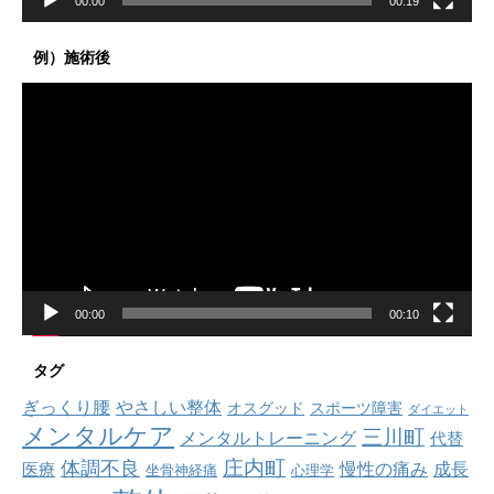
00:00
00:19
例）施術後
動
画
プ
レ
ー
ヤ
ー
00:00
00:10
タグ
ぎっくり腰
やさしい整体
オスグッド
スポーツ障害
ダイエット
メンタルケア
三川町
メンタルトレーニング
代替
庄内町
体調不良
慢性の痛み
成長
医療
坐骨神経痛
心理学