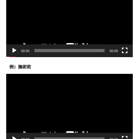
プ
レ
ー
ヤ
ー
00:00
00:09
例）施術前
動
画
プ
レ
ー
ヤ
ー