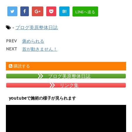
B!
LINEへ送る
-
ブログ美原整体日誌
PREV
褒められる
NEXT
首が動きません！
購読する
ブログ美原整体日誌
リンク集
youtubeで施術の様子が見られます