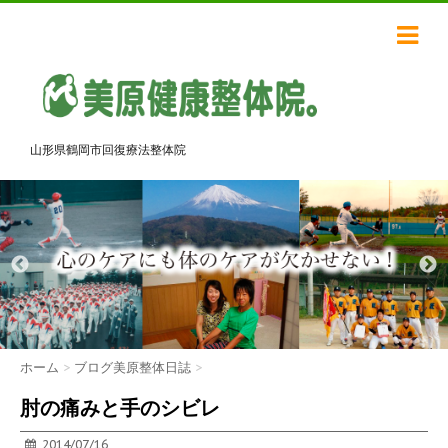
山形県鶴岡市回復療法整体院
ホーム
>
ブログ美原整体日誌
>
肘の痛みと手のシビレ
2014/07/16