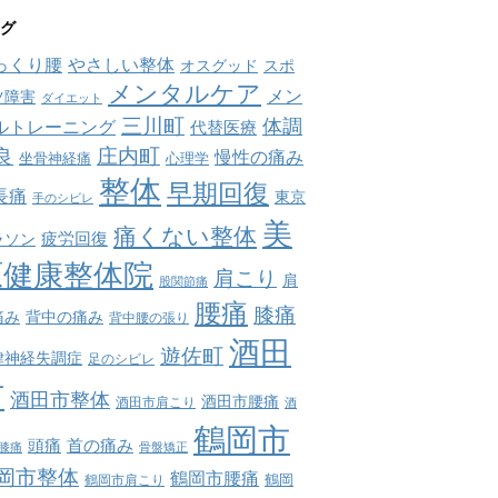
グ
っくり腰
やさしい整体
オスグッド
スポ
メンタルケア
メン
ツ障害
ダイエット
三川町
体調
ルトレーニング
代替医療
庄内町
良
慢性の痛み
坐骨神経痛
心理学
整体
早期回復
長痛
東京
手のシビレ
美
痛くない整体
疲労回復
ラソン
原健康整体院
肩こり
肩
股関節痛
腰痛
膝痛
痛み
背中の痛み
背中腰の張り
酒田
遊佐町
律神経失調症
足のシビレ
市
酒田市整体
酒田市腰痛
酒田市肩こり
酒
鶴岡市
首の痛み
頭痛
膝痛
骨盤矯正
岡市整体
鶴岡市腰痛
鶴岡市肩こり
鶴岡