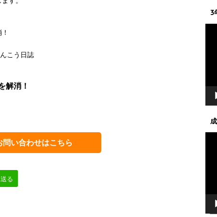
します。
3
動
消！
画
プ
美原けんこう日誌
レ
ー
ヤ
を解消！
ー
成
動
お問い合わせはこちら
画
プ
レ
ー
へ送る
ヤ
ー