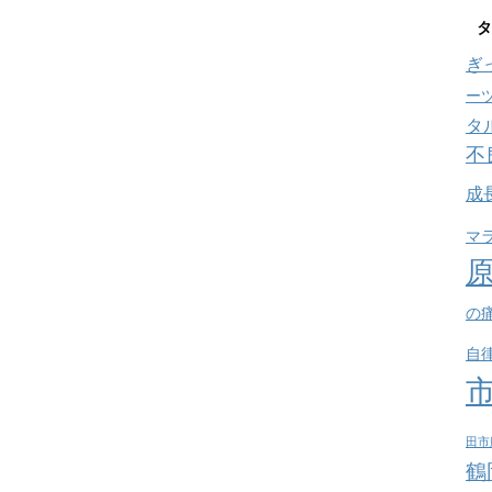
タ
ぎ
ー
タ
不
成
マ
の
自
田市
鶴