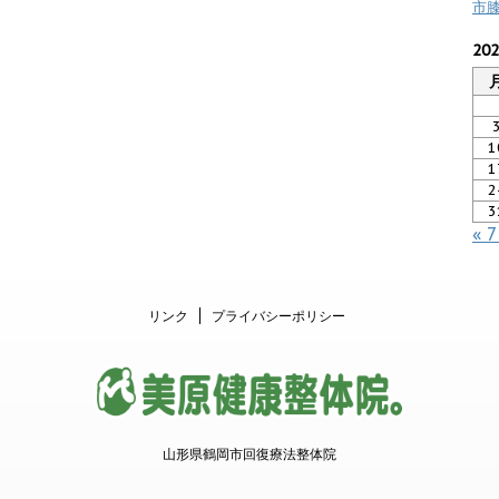
市
20
1
1
2
3
« 
リンク
プライバシーポリシー
山形県鶴岡市回復療法整体院