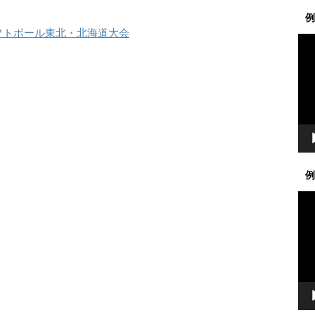
例
フトボール東北・北海道大会
動
画
プ
レ
ー
ヤ
ー
例
動
画
プ
レ
ー
ヤ
ー