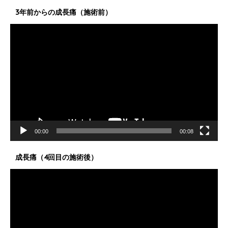
3年前からの成長痛（施術前）
動
画
プ
レ
ー
ヤ
ー
00:00
00:08
成長痛（4回目の施術後）
動
画
プ
レ
ー