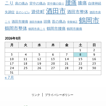
腰痛
こり
膝痛
肩の痛み
背中の痛み
自律神経
背中腰の張り
酒田市
遊佐町
酒田市整体
失調症
足のシビレ
酒田市肩
鶴岡市
首の痛み
頭痛
酒田市腰痛
こり
酒田市膝痛
骨盤矯正
鶴岡市整体
鶴岡市腰痛
鶴岡市肩こり
鶴岡市膝痛
2026年8月
月
火
水
木
金
土
日
1
2
3
4
5
6
7
8
9
10
11
12
13
14
15
16
17
18
19
20
21
22
23
24
25
26
27
28
29
30
31
« 7月
リンク
プライバシーポリシー