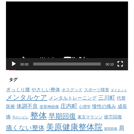
動
画
プ
レ
ー
ヤ
ー
00:00
00:10
タグ
ぎっくり腰
やさしい整体
オスグッド
スポーツ障害
ダイエット
メンタルケア
三川町
メンタルトレーニング
代替
庄内町
体調不良
慢性の痛み
成長
医療
坐骨神経痛
心理学
整体
早期回復
痛
疲労回復
東京マラソン
手のシビレ
美原健康整体院
痛くない整体
肩
股関節痛