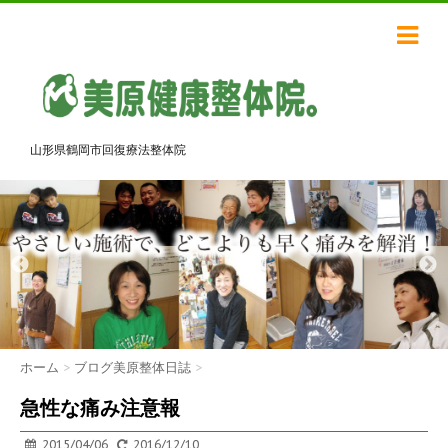
山形県鶴岡市回復療法整体院
ホーム
>
ブログ美原整体日誌
>
急性な痛み注意報
2015/04/06
2016/12/10