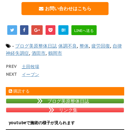
お問い合わせはこちら
B!
LINEへ送る
-
ブログ美原整体日誌
体調不良
,
整体
,
疲労回復
,
自律
神経失調症
,
酒田市
,
鶴岡市
PREV
土田牧場
NEXT
イーブン
購読する
ブログ美原整体日誌
リンク集
youtubeで施術の様子が見られます