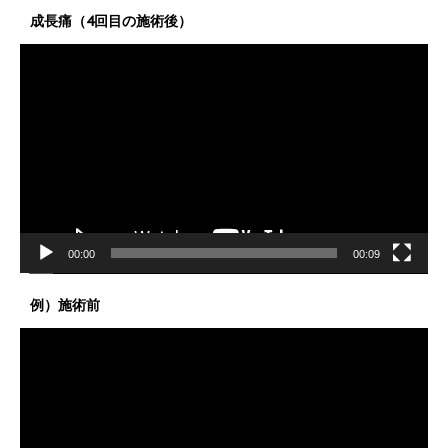
成長痛（4回目の施術後）
動
画
プ
レ
ー
ヤ
ー
00:00
00:09
例）施術前
動
画
プ
レ
ー
ヤ