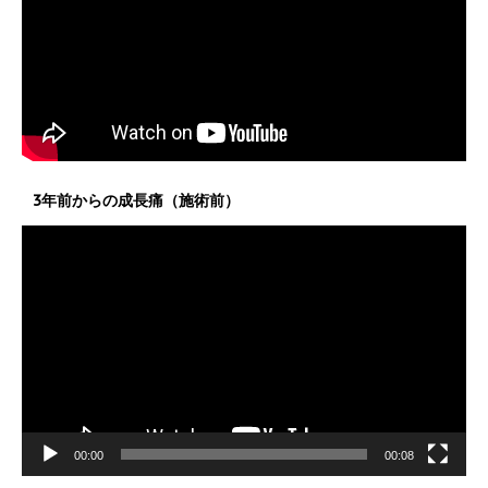
3年前からの成長痛（施術前）
動
画
プ
レ
ー
ヤ
ー
00:00
00:08