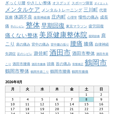
ぎっくり腰
やさしい整体
オスグッド
スポーツ障害
ダイエット
メンタルケア
三川町
メンタルトレーニング
代替
庄内町
体調不良
慢性の痛み
成長
医療
坐骨神経痛
心理学
整体
早期回復
痛
疲労回復
東京マラソン
手のシビレ
美原健康整体院
痛くない整体
肩
股関節痛
腰痛
こり
膝痛
肩の痛み
背中の痛み
自律神経
背中腰の張り
酒田市
遊佐町
酒田市整体
失調症
足のシビレ
酒田市肩
鶴岡市
首の痛み
頭痛
酒田市腰痛
こり
酒田市膝痛
骨盤矯正
鶴岡市整体
鶴岡市腰痛
鶴岡市肩こり
鶴岡市膝痛
2026年8月
月
火
水
木
金
土
日
1
2
3
4
5
6
7
8
9
10
11
12
13
14
15
16
17
18
19
20
21
22
23
24
25
26
27
28
29
30