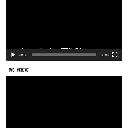
画
プ
レ
ー
ヤ
ー
00:00
00:09
例）施術前
動
画
プ
レ
ー
ヤ
ー