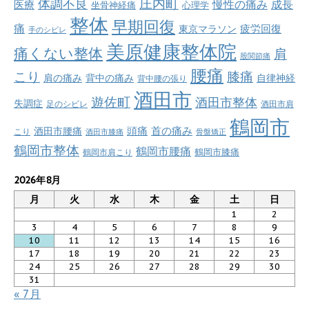
庄内町
体調不良
慢性の痛み
成長
医療
坐骨神経痛
心理学
整体
早期回復
痛
疲労回復
東京マラソン
手のシビレ
美原健康整体院
痛くない整体
肩
股関節痛
腰痛
こり
膝痛
肩の痛み
背中の痛み
自律神経
背中腰の張り
酒田市
遊佐町
酒田市整体
失調症
足のシビレ
酒田市肩
鶴岡市
首の痛み
頭痛
酒田市腰痛
こり
酒田市膝痛
骨盤矯正
鶴岡市整体
鶴岡市腰痛
鶴岡市肩こり
鶴岡市膝痛
2026年8月
月
火
水
木
金
土
日
1
2
3
4
5
6
7
8
9
10
11
12
13
14
15
16
17
18
19
20
21
22
23
24
25
26
27
28
29
30
31
« 7月