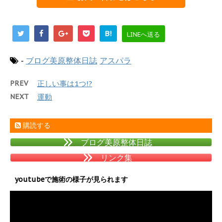
B!
LINEへ送る
-
ブログ美原整体日誌
アスパラ
PREV
正しい事は1つ!?
NEXT
運動
購読する
ブログ美原整体日誌
リンク集
youtubeで施術の様子が見られます