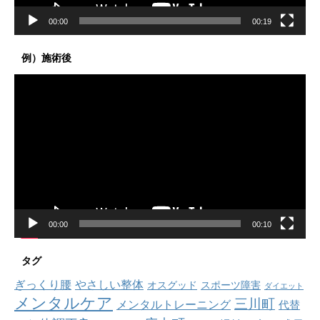
00:00
00:19
例）施術後
動
画
プ
レ
ー
ヤ
ー
00:00
00:10
タグ
ぎっくり腰
やさしい整体
オスグッド
スポーツ障害
ダイエット
メンタルケア
三川町
メンタルトレーニング
代替