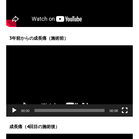
3年前からの成長痛（施術前）
動
画
プ
レ
ー
ヤ
ー
00:00
00:08
成長痛（4回目の施術後）
動