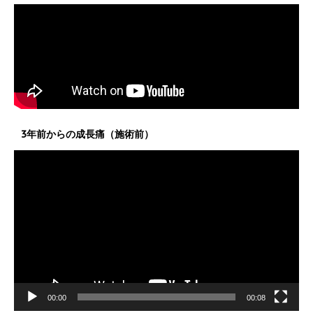
3年前からの成長痛（施術前）
動
画
プ
レ
ー
ヤ
ー
00:00
00:08