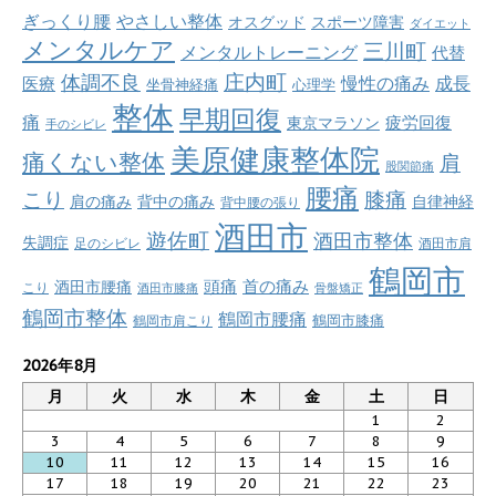
ぎっくり腰
やさしい整体
オスグッド
スポーツ障害
ダイエット
メンタルケア
三川町
メンタルトレーニング
代替
庄内町
体調不良
慢性の痛み
成長
医療
坐骨神経痛
心理学
整体
早期回復
痛
疲労回復
東京マラソン
手のシビレ
美原健康整体院
痛くない整体
肩
股関節痛
腰痛
こり
膝痛
肩の痛み
背中の痛み
自律神経
背中腰の張り
酒田市
遊佐町
酒田市整体
失調症
足のシビレ
酒田市肩
鶴岡市
首の痛み
頭痛
酒田市腰痛
こり
酒田市膝痛
骨盤矯正
鶴岡市整体
鶴岡市腰痛
鶴岡市肩こり
鶴岡市膝痛
2026年8月
月
火
水
木
金
土
日
1
2
3
4
5
6
7
8
9
10
11
12
13
14
15
16
17
18
19
20
21
22
23