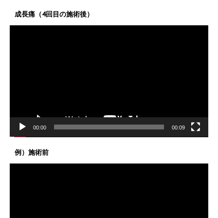
成長痛（4回目の施術後）
動
画
プ
レ
ー
ヤ
ー
00:00
00:09
例）施術前
動
画
プ
レ
ー