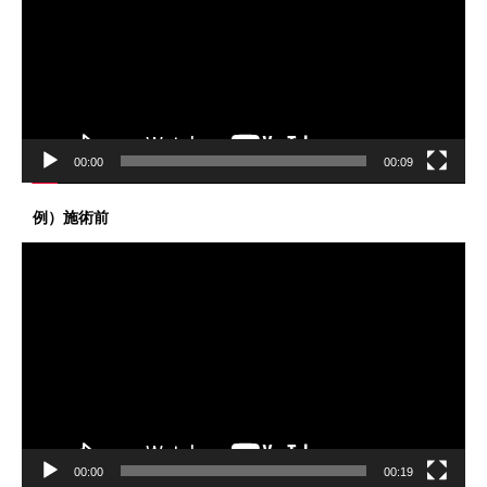
レ
ー
ヤ
ー
00:00
00:09
例）施術前
動
画
プ
レ
ー
ヤ
ー
00:00
00:19