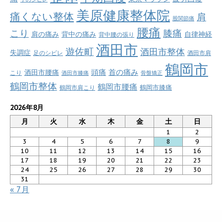
美原健康整体院
痛くない整体
肩
股関節痛
腰痛
こり
膝痛
肩の痛み
背中の痛み
自律神経
背中腰の張り
酒田市
遊佐町
酒田市整体
失調症
足のシビレ
酒田市肩
鶴岡市
首の痛み
頭痛
酒田市腰痛
こり
酒田市膝痛
骨盤矯正
鶴岡市整体
鶴岡市腰痛
鶴岡市肩こり
鶴岡市膝痛
2026年8月
月
火
水
木
金
土
日
1
2
3
4
5
6
7
8
9
10
11
12
13
14
15
16
17
18
19
20
21
22
23
24
25
26
27
28
29
30
31
« 7月