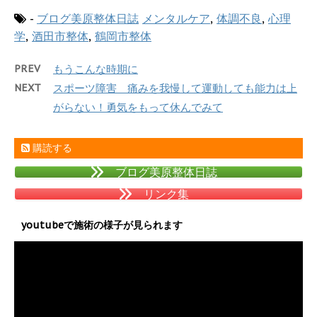
-
ブログ美原整体日誌
メンタルケア
,
体調不良
,
心理
学
,
酒田市整体
,
鶴岡市整体
PREV
もうこんな時期に
NEXT
スポーツ障害 痛みを我慢して運動しても能力は上
がらない！勇気をもって休んでみて
購読する
ブログ美原整体日誌
リンク集
youtubeで施術の様子が見られます