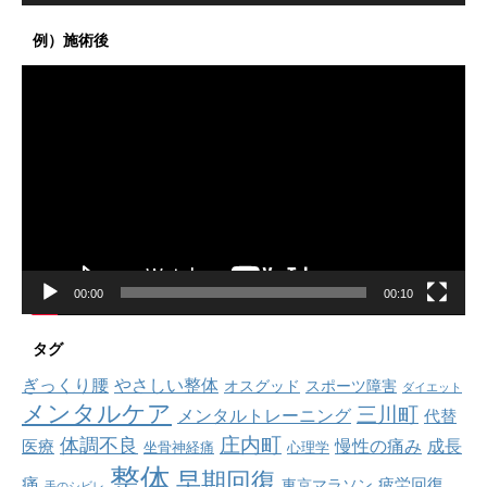
例）施術後
動
画
プ
レ
ー
ヤ
ー
00:00
00:10
タグ
ぎっくり腰
やさしい整体
オスグッド
スポーツ障害
ダイエット
メンタルケア
三川町
メンタルトレーニング
代替
庄内町
体調不良
慢性の痛み
成長
医療
坐骨神経痛
心理学
整体
早期回復
痛
疲労回復
東京マラソン
手のシビレ