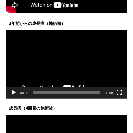
3年前からの成長痛（施術前）
動
画
プ
レ
ー
ヤ
ー
00:00
00:08
成長痛（4回目の施術後）
動
画
プ