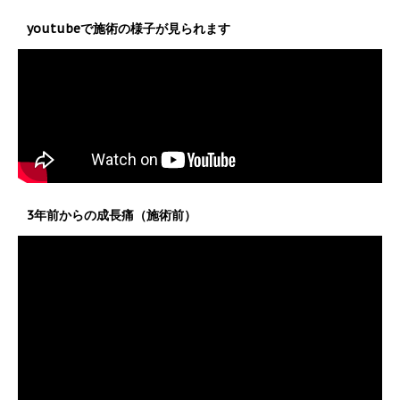
youtubeで施術の様子が見られます
3年前からの成長痛（施術前）
動
画
プ
レ
ー
ヤ
ー