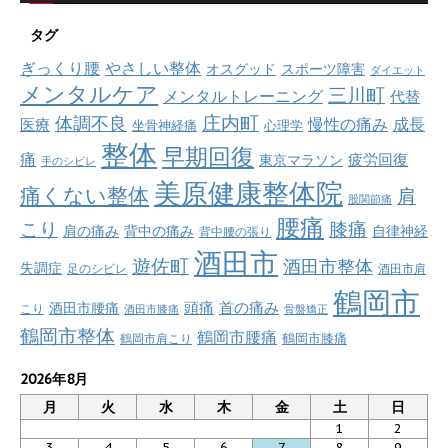
タグ
ぎっくり腰
やさしい整体
オスグッド
スポーツ障害
ダイエット
メンタルケア
三川町
メンタルトレーニング
代替
庄内町
体調不良
慢性の痛み
成長
医療
坐骨神経痛
心理学
整体
早期回復
痛
疲労回復
東京マラソン
手のシビレ
美原健康整体院
痛くない整体
肩
股関節痛
腰痛
こり
膝痛
肩の痛み
背中の痛み
自律神経
背中腰の張り
酒田市
遊佐町
酒田市整体
失調症
足のシビレ
酒田市肩
鶴岡市
首の痛み
頭痛
酒田市腰痛
こり
酒田市膝痛
骨盤矯正
鶴岡市整体
鶴岡市腰痛
鶴岡市肩こり
鶴岡市膝痛
2026年8月
月
火
水
木
金
土
日
1
2
3
4
5
6
7
8
9