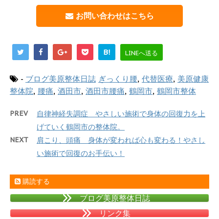
お問い合わせはこちら
B!
LINEへ送る
-
ブログ美原整体日誌
ぎっくり腰
,
代替医療
,
美原健康
整体院
,
腰痛
,
酒田市
,
酒田市腰痛
,
鶴岡市
,
鶴岡市整体
PREV
自律神経失調症 やさしい施術で身体の回復力を上
げていく鶴岡市の整体院。
NEXT
肩こり、頭痛 身体が変われば心も変わる！やさし
い施術で回復のお手伝い！
購読する
ブログ美原整体日誌
リンク集