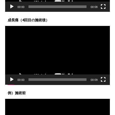
00:00
00:08
成長痛（4回目の施術後）
動
画
プ
レ
ー
ヤ
ー
00:00
00:09
例）施術前
動
画
プ