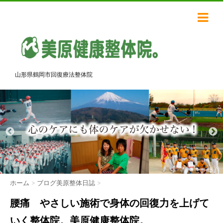
山形県鶴岡市回復療法整体院
ホーム
>
ブログ美原整体日誌
>
腰痛 やさしい施術で身体の回復力を上げて
いく整体院。美原健康整体院。