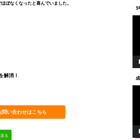
でほぼなくなったと喜んでいました。
3
動
画
プ
レ
ー
ヤ
ー
を解消！
成
動
画
プ
レ
お問い合わせはこちら
ー
ヤ
ー
へ送る