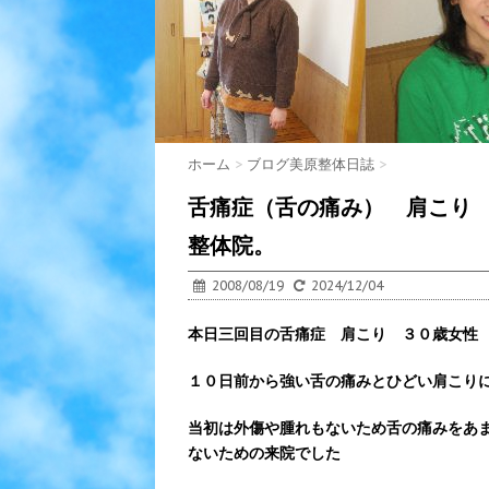
ホーム
>
ブログ美原整体日誌
>
舌痛症（舌の痛み） 肩こり
整体院。
2008/08/19
2024/12/04
本日三回目の舌痛症 肩こり ３０歳女性
１０日前から強い舌の痛みとひどい肩こり
当初は外傷や腫れもないため舌の痛みをあ
ないための来院でした