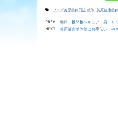
-
ブログ美原整体日誌
整体
,
美原健康整
PREV
腰痛 椎間板ヘルニア 男 ６５
NEXT
美原健康整体院にお手伝い や