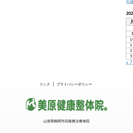
市
20
1
1
2
3
« 
リンク
プライバシーポリシー
山形県鶴岡市回復療法整体院