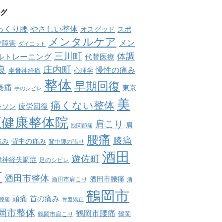
グ
っくり腰
やさしい整体
オスグッド
スポ
メンタルケア
メン
ツ障害
ダイエット
三川町
体調
ルトレーニング
代替医療
庄内町
良
慢性の痛み
坐骨神経痛
心理学
整体
早期回復
長痛
東京
手のシビレ
美
痛くない整体
疲労回復
ラソン
原健康整体院
肩こり
肩
股関節痛
腰痛
膝痛
痛み
背中の痛み
背中腰の張り
酒田
遊佐町
律神経失調症
足のシビレ
市
酒田市整体
酒田市腰痛
酒田市肩こり
酒
鶴岡市
首の痛み
頭痛
膝痛
骨盤矯正
岡市整体
鶴岡市腰痛
鶴岡市肩こり
鶴岡