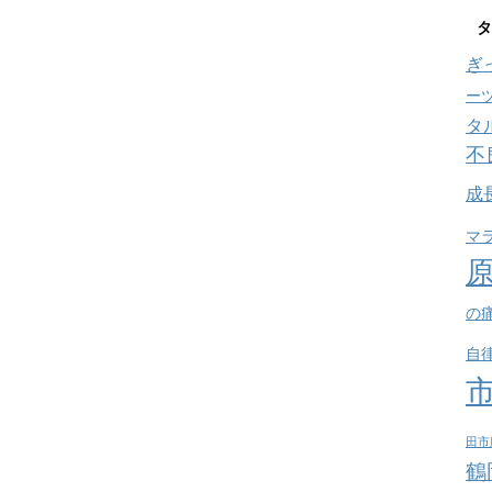
タ
ぎ
ー
タ
不
成
マ
の
自
田市
鶴