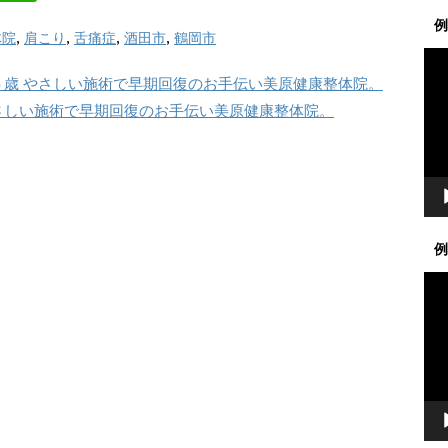
例
体院
,
肩こり
,
舌痛症
,
酒田市
,
鶴岡市
動
画
歳 やさしい施術で早期回復のお手伝い美原健康整体院。
プ
さしい施術で早期回復のお手伝い美原健康整体院。
レ
ー
ヤ
ー
例
動
画
プ
レ
ー
ヤ
ー