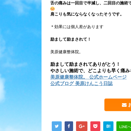
舌の痛みは一回目で半減し、二回目の施術
肩こりも気にならなくなったそうです。
＊効果には個人差があります
励まして励まされて！
美原健康整体院。
励まして励まされてありがとう！
やさしい施術で、どこよりも早く痛み
美原健康整体院。 公式ホームページ
公式ブログ 美原けんこう日誌
B!
LINE