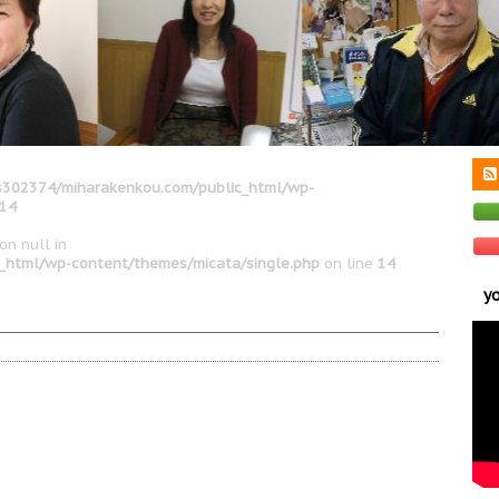
302374/miharakenkou.com/public_html/wp-
14
on null in
_html/wp-content/themes/micata/single.php
on line
14
y