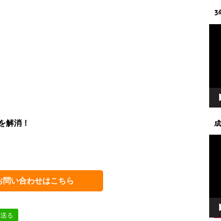
3
動
画
プ
レ
ー
ヤ
ー
を解消！
成
動
画
プ
レ
お問い合わせはこちら
ー
ヤ
ー
へ送る