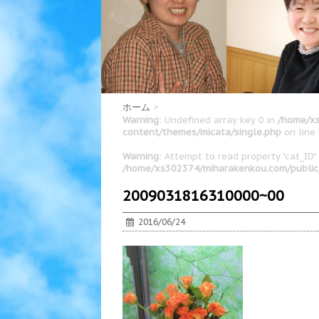
ホーム
>
Warning
: Undefined array key 0 in
/home/xs
content/themes/micata/single.php
on line
Warning
: Attempt to read property "cat_ID" 
/home/xs302374/miharakenkou.com/public
2009031816310000~00
2016/06/24