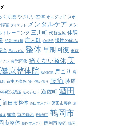
グ
っくり腰
やさしい整体
オスグッド
スポ
メンタルケア
メン
ツ障害
ダイエット
三川町
体調
ルトレーニング
代替医療
庄内町
良
慢性の痛み
坐骨神経痛
心理学
整体
早期回復
長痛
東京
手のシビレ
美
痛くない整体
疲労回復
ラソン
原健康整体院
肩こり
肩
股関節痛
腰痛
膝痛
痛み
背中の痛み
背中腰の張り
酒田
遊佐町
律神経失調症
足のシビレ
市
酒田市整体
酒田市腰痛
酒田市肩こり
酒
鶴岡市
首の痛み
頭痛
膝痛
骨盤矯正
岡市整体
鶴岡市腰痛
鶴岡市肩こり
鶴岡