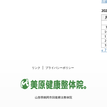
市
20
1
1
2
3
« 
リンク
プライバシーポリシー
山形県鶴岡市回復療法整体院