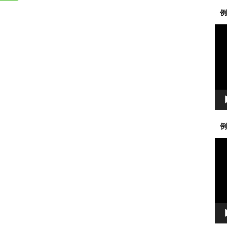
例
動
画
プ
レ
ー
ヤ
ー
例
動
画
プ
レ
ー
ヤ
ー