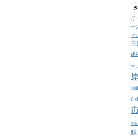
タ
ぎ
ー
タ
不
成
マ
の
自
田市
鶴