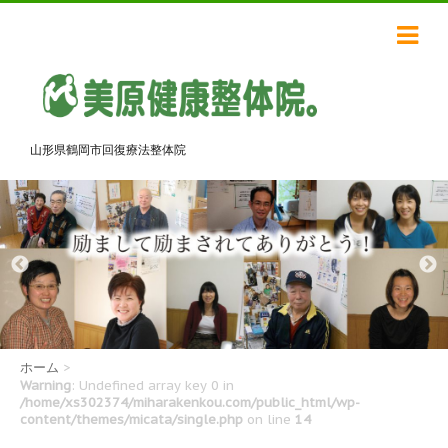
山形県鶴岡市回復療法整体院
ホーム
>
Warning
: Undefined array key 0 in
/home/xs302374/miharakenkou.com/public_html/wp-
content/themes/micata/single.php
on line
14