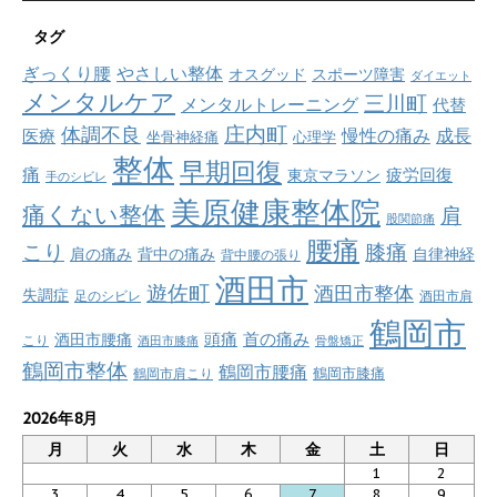
タグ
ぎっくり腰
やさしい整体
オスグッド
スポーツ障害
ダイエット
メンタルケア
三川町
メンタルトレーニング
代替
庄内町
体調不良
慢性の痛み
成長
医療
坐骨神経痛
心理学
整体
早期回復
痛
疲労回復
東京マラソン
手のシビレ
美原健康整体院
痛くない整体
肩
股関節痛
腰痛
こり
膝痛
肩の痛み
背中の痛み
自律神経
背中腰の張り
酒田市
遊佐町
酒田市整体
失調症
足のシビレ
酒田市肩
鶴岡市
首の痛み
頭痛
酒田市腰痛
こり
酒田市膝痛
骨盤矯正
鶴岡市整体
鶴岡市腰痛
鶴岡市肩こり
鶴岡市膝痛
2026年8月
月
火
水
木
金
土
日
1
2
3
4
5
6
7
8
9