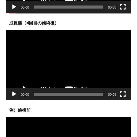
00:00
00:08
成長痛（4回目の施術後）
動
画
プ
レ
ー
ヤ
ー
00:00
00:09
例）施術前
動
画
プ