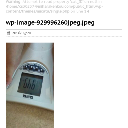
Warning
: Attempt to read property "cat_ID" on null in
/home/xs302374/miharakenkou.com/public_html/wp-
content/themes/micata/single.php
on line
14
wp-image-929996260jpeg.jpeg
2016/09/20