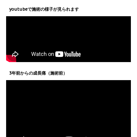
youtubeで施術の様子が見られます
3年前からの成長痛（施術前）
動
画
プ
レ
ー
ヤ
ー