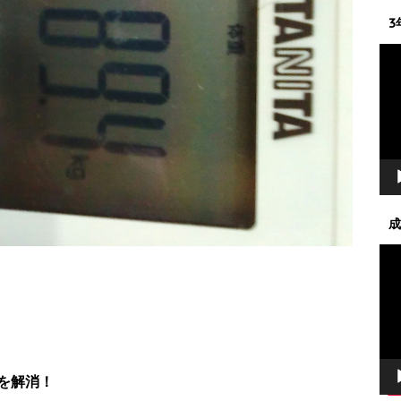
3
動
画
プ
レ
ー
ヤ
ー
成
動
画
プ
レ
ー
ヤ
ー
を解消！