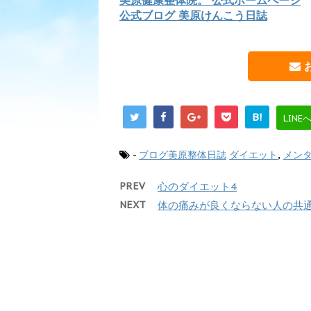
美原健康整体院。 公式ホームページ
公式ブログ 美原けんこう日誌
B!
LINE
-
ブログ美原整体日誌
ダイエット
,
メン
PREV
心のダイエット4
NEXT
体の痛みが良くならない人の共