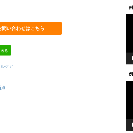
例
動
画
お問い合わせはこちら
プ
レ
ー
ヤ
へ送る
ー
タルケア
例
動
通点
画
プ
レ
ー
ヤ
ー