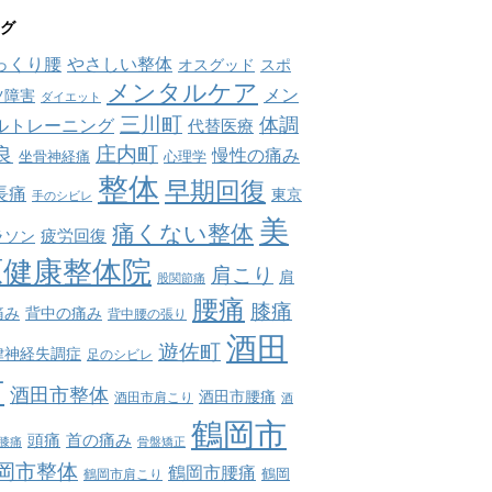
グ
っくり腰
やさしい整体
オスグッド
スポ
メンタルケア
メン
ツ障害
ダイエット
三川町
体調
ルトレーニング
代替医療
庄内町
良
慢性の痛み
坐骨神経痛
心理学
整体
早期回復
長痛
東京
手のシビレ
美
痛くない整体
疲労回復
ラソン
原健康整体院
肩こり
肩
股関節痛
腰痛
膝痛
痛み
背中の痛み
背中腰の張り
酒田
遊佐町
律神経失調症
足のシビレ
市
酒田市整体
酒田市腰痛
酒田市肩こり
酒
鶴岡市
首の痛み
頭痛
膝痛
骨盤矯正
岡市整体
鶴岡市腰痛
鶴岡市肩こり
鶴岡