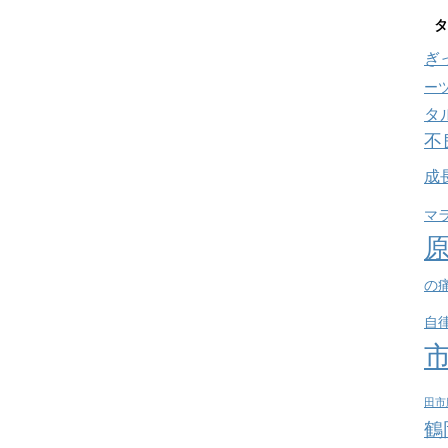
タ
ぎ
ー
タ
不
成
マ
の
自
田市
鶴