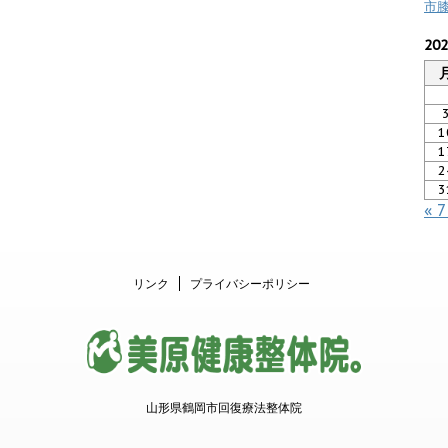
市
20
1
1
2
3
« 
リンク
プライバシーポリシー
山形県鶴岡市回復療法整体院