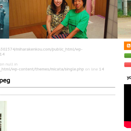
302374/miharakenkou.com/public_html/wp-
14
on null in
_html/wp-content/themes/micata/single.php
on line
14
y
jpeg