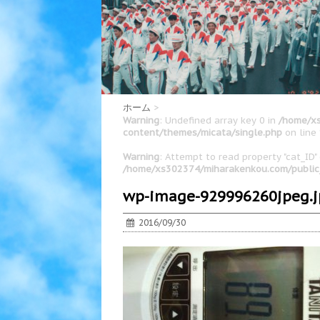
ホーム
>
Warning
: Undefined array key 0 in
/home/xs
content/themes/micata/single.php
on line
Warning
: Attempt to read property "cat_ID" 
/home/xs302374/miharakenkou.com/public
wp-image-929996260jpeg.
2016/09/30