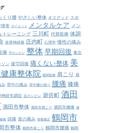
グ
っくり腰
やさしい整体
オスグッド
スポ
メンタルケア
メン
ツ障害
ダイエット
三川町
体調
ルトレーニング
代替医療
庄内町
良
慢性の痛み
坐骨神経痛
心理学
整体
早期回復
長痛
東京
手のシビレ
美
痛くない整体
疲労回復
ラソン
原健康整体院
肩こり
肩
股関節痛
腰痛
膝痛
痛み
背中の痛み
背中腰の張り
酒田
遊佐町
律神経失調症
足のシビレ
市
酒田市整体
酒田市腰痛
酒田市肩こり
酒
鶴岡市
首の痛み
頭痛
膝痛
骨盤矯正
岡市整体
鶴岡市腰痛
鶴岡市肩こり
鶴岡