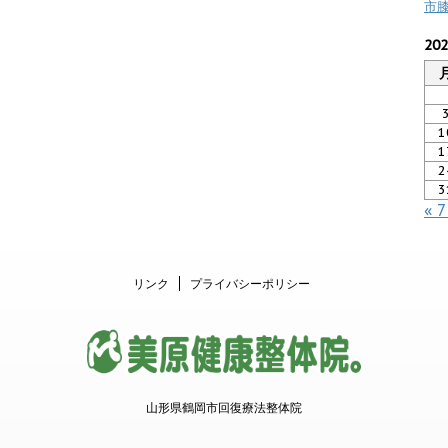
市
20
1
1
2
3
« 
リンク
プライバシーポリシー
山形県鶴岡市回復療法整体院