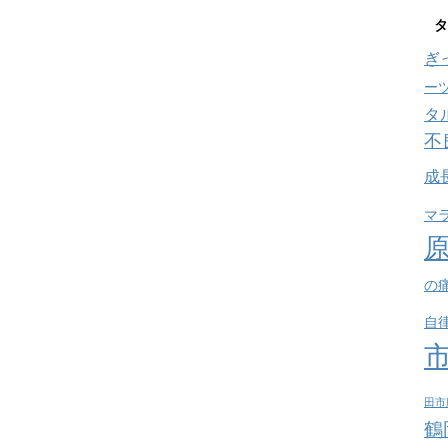
タ
ぎ
ー
タ
不
成
マ
の
自
田市
鶴