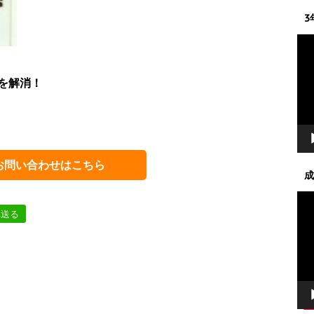
3
動
画
プ
を解消！
レ
ー
ヤ
ー
お問い合わせはこちら
成
動
画
へ送る
プ
レ
ー
ヤ
ー