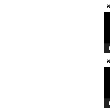
例
動
画
プ
レ
ー
ヤ
ー
例
動
画
プ
レ
ー
ヤ
ー