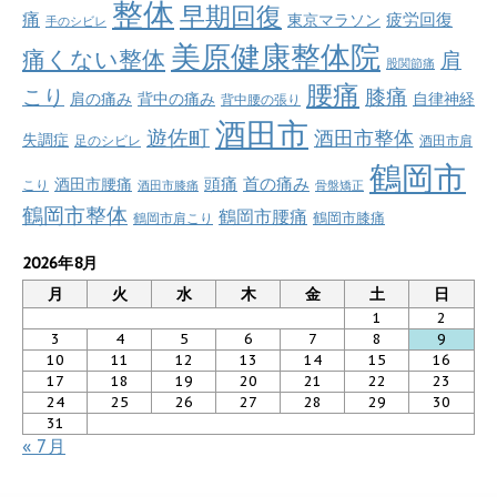
整体
早期回復
痛
疲労回復
東京マラソン
手のシビレ
美原健康整体院
痛くない整体
肩
股関節痛
腰痛
こり
膝痛
肩の痛み
背中の痛み
自律神経
背中腰の張り
酒田市
遊佐町
酒田市整体
失調症
足のシビレ
酒田市肩
鶴岡市
首の痛み
頭痛
酒田市腰痛
こり
酒田市膝痛
骨盤矯正
鶴岡市整体
鶴岡市腰痛
鶴岡市肩こり
鶴岡市膝痛
2026年8月
月
火
水
木
金
土
日
1
2
3
4
5
6
7
8
9
10
11
12
13
14
15
16
17
18
19
20
21
22
23
24
25
26
27
28
29
30
31
« 7月