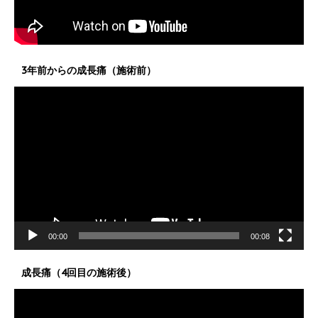
3年前からの成長痛（施術前）
動
画
プ
レ
ー
ヤ
ー
00:00
00:08
成長痛（4回目の施術後）
動
画