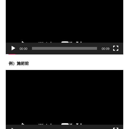
プ
レ
ー
ヤ
ー
00:00
00:09
例）施術前
動
画
プ
レ
ー
ヤ
ー