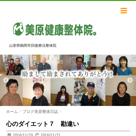
山形県鶴岡市回復療法整体院
ホーム
>
ブログ美原整体日誌
>
心のダイエット７ 勘違い
2016/11/20
2016/11/21