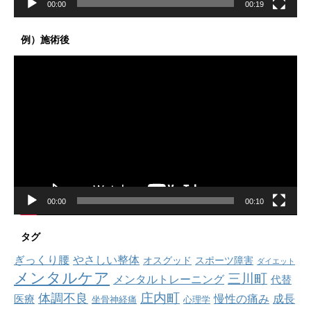
00:00
00:19
例）施術後
動
画
プ
レ
ー
ヤ
ー
00:00
00:10
タグ
ぎっくり腰
やさしい整体
オスグッド
スポーツ障害
ダイエット
メンタルケア
三川町
メンタルトレーニング
代替
庄内町
体調不良
慢性の痛み
成長
医療
坐骨神経痛
心理学