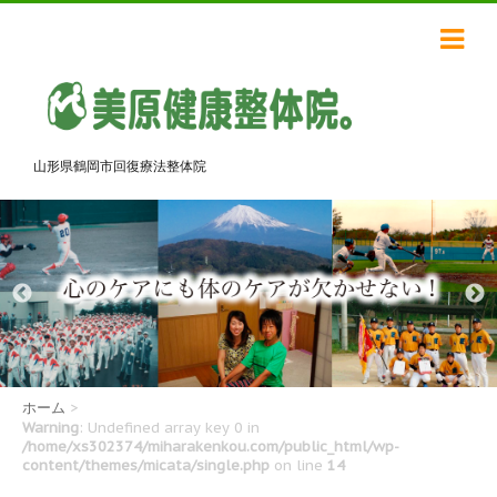
山形県鶴岡市回復療法整体院
ホーム
>
Warning
: Undefined array key 0 in
/home/xs302374/miharakenkou.com/public_html/wp-
content/themes/micata/single.php
on line
14