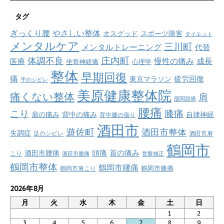
タグ
ぎっくり腰
やさしい整体
オスグッド
スポーツ障害
ダイエット
メンタルケア
三川町
メンタルトレーニング
代替
庄内町
体調不良
慢性の痛み
成長
医療
坐骨神経痛
心理学
整体
早期回復
痛
疲労回復
東京マラソン
手のシビレ
美原健康整体院
痛くない整体
肩
股関節痛
腰痛
こり
膝痛
肩の痛み
背中の痛み
自律神経
背中腰の張り
酒田市
遊佐町
酒田市整体
失調症
足のシビレ
酒田市肩
鶴岡市
首の痛み
頭痛
酒田市腰痛
こり
酒田市膝痛
骨盤矯正
鶴岡市整体
鶴岡市腰痛
鶴岡市肩こり
鶴岡市膝痛
2026年8月
月
火
水
木
金
土
日
1
2
3
4
5
6
7
8
9