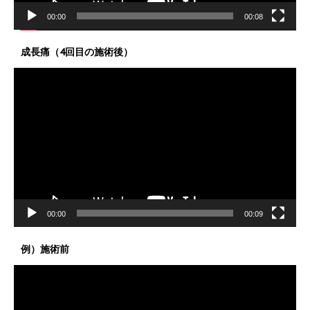
00:00
00:08
成長痛（4回目の施術後）
動
画
プ
レ
ー
ヤ
ー
00:00
00:09
例）施術前
動
画
プ