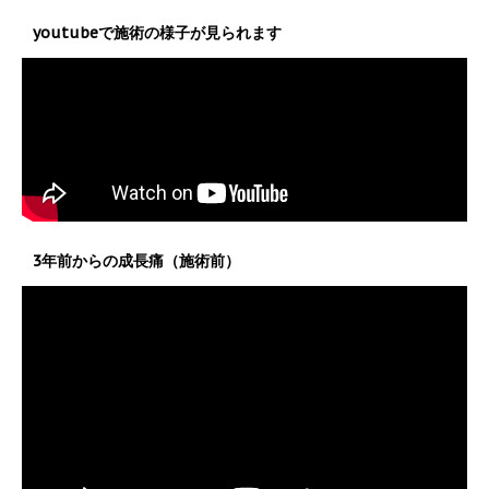
youtubeで施術の様子が見られます
3年前からの成長痛（施術前）
動
画
プ
レ
ー
ヤ
ー