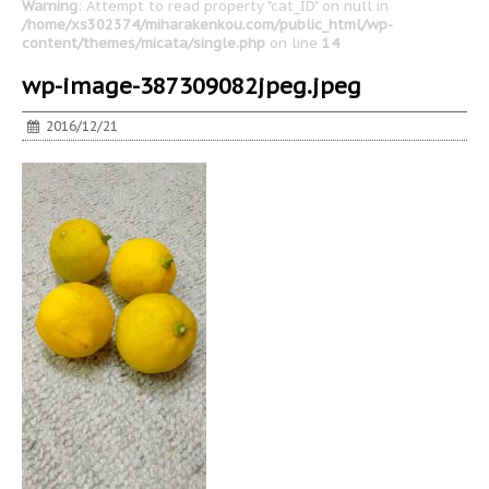
Warning
: Attempt to read property "cat_ID" on null in
/home/xs302374/miharakenkou.com/public_html/wp-
content/themes/micata/single.php
on line
14
wp-image-387309082jpeg.jpeg
2016/12/21