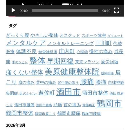
00:00
00:10
タグ
ぎっくり腰
やさしい整体
オスグッド
スポーツ障害
ダイエット
メンタルケア
三川町
メンタルトレーニング
代替
庄内町
体調不良
慢性の痛み
成長
医療
坐骨神経痛
心理学
整体
早期回復
痛
疲労回復
東京マラソン
手のシビレ
美原健康整体院
痛くない整体
肩
股関節痛
腰痛
こり
膝痛
肩の痛み
背中の痛み
自律神経
背中腰の張り
酒田市
遊佐町
酒田市整体
失調症
足のシビレ
酒田市肩
鶴岡市
首の痛み
頭痛
酒田市腰痛
こり
酒田市膝痛
骨盤矯正
鶴岡市整体
鶴岡市腰痛
鶴岡市肩こり
鶴岡市膝痛
2026年8月