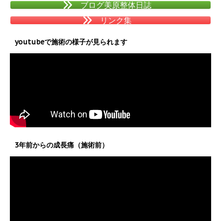
ブログ美原整体日誌
リンク集
youtubeで施術の様子が見られます
3年前からの成長痛（施術前）
動
画
プ
レ
ー
ヤ