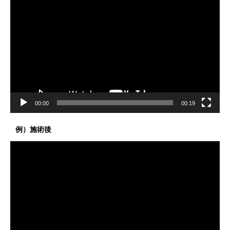
画
プ
レ
ー
ヤ
ー
00:00
00:19
例）施術後
動
画
プ
レ
ー
ヤ
ー