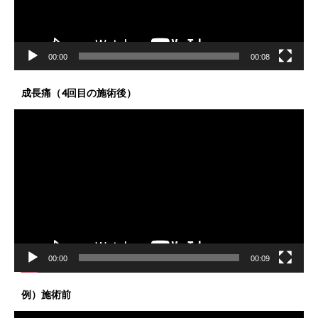
ー
00:00
00:08
成長痛（4回目の施術後）
動
画
プ
レ
ー
ヤ
ー
00:00
00:09
例）施術前
動