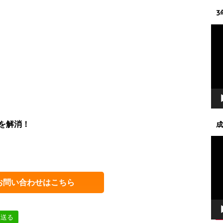
3
動
画
プ
レ
ー
ヤ
ー
を解消！
成
動
画
プ
レ
お問い合わせはこちら
ー
ヤ
ー
へ送る