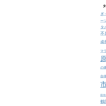
タ
ぎ
ー
タ
不
成
マ
の
自
田市
鶴