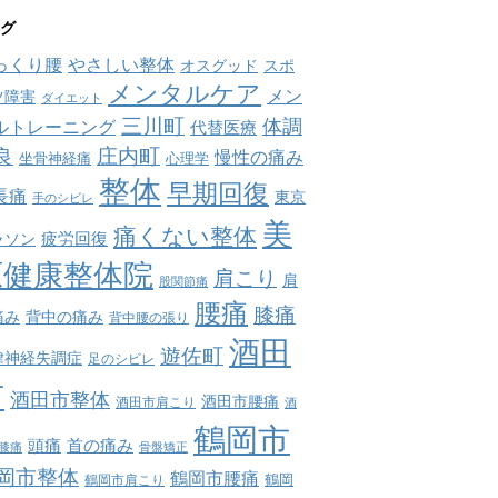
グ
っくり腰
やさしい整体
オスグッド
スポ
メンタルケア
メン
ツ障害
ダイエット
三川町
体調
ルトレーニング
代替医療
庄内町
良
慢性の痛み
坐骨神経痛
心理学
整体
早期回復
長痛
東京
手のシビレ
美
痛くない整体
疲労回復
ラソン
原健康整体院
肩こり
肩
股関節痛
腰痛
膝痛
痛み
背中の痛み
背中腰の張り
酒田
遊佐町
律神経失調症
足のシビレ
市
酒田市整体
酒田市腰痛
酒田市肩こり
酒
鶴岡市
首の痛み
頭痛
膝痛
骨盤矯正
岡市整体
鶴岡市腰痛
鶴岡市肩こり
鶴岡