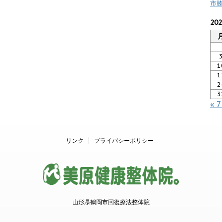
市
20
1
1
2
3
« 
リンク
プライバシーポリシー
山形県鶴岡市回復療法整体院