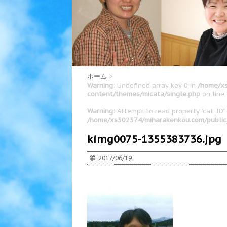
ホーム
>
Warning
: Undefined array key 0 in
/home/xs
content/themes/micata/single.php
on line
Warning
: Attempt to read property "cat_ID" 
/home/xs302374/miharakenkou.com/public
kimg0075-1355383736.jpg
2017/06/19