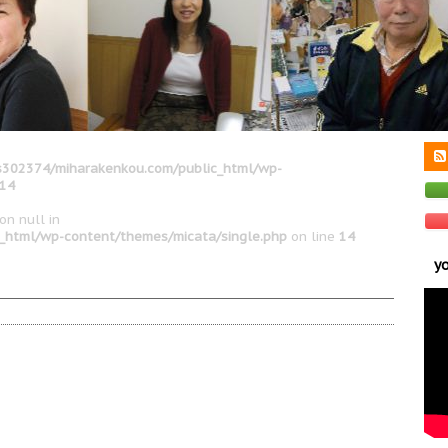
302374/miharakenkou.com/public_html/wp-
14
on null in
_html/wp-content/themes/micata/single.php
on line
14
y