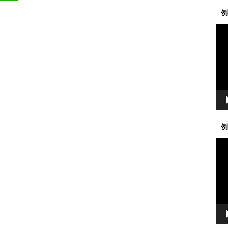
例
動
画
プ
レ
ー
ヤ
ー
例
動
画
プ
レ
ー
ヤ
ー