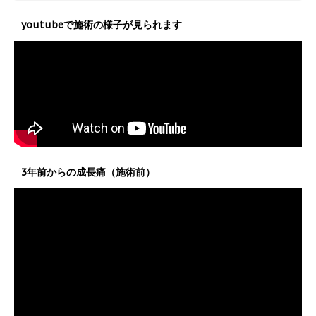
youtubeで施術の様子が見られます
3年前からの成長痛（施術前）
動
画
プ
レ
ー
ヤ
ー