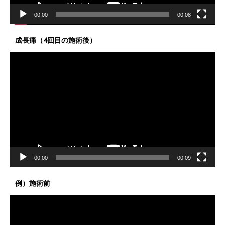
00:00
00:08
成長痛（4回目の施術後）
動
画
プ
レ
ー
ヤ
ー
00:00
00:09
例）施術前
動
画
プ