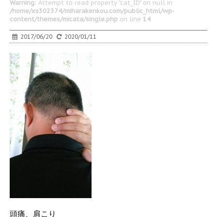
Warning
: Attempt to read property "cat_ID" on null in
/home/xs302374/miharakenkou.com/public_html/wp-
content/themes/micata/single.php
on line
14
2017/06/20
2020/01/11
頭痛、肩こり