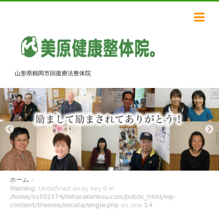
山形県鶴岡市回復療法整体院
ホーム
>
Warning
: Undefined array key 0 in
/home/xs302374/miharakenkou.com/public_html/wp-
content/themes/micata/single.php
on line
14