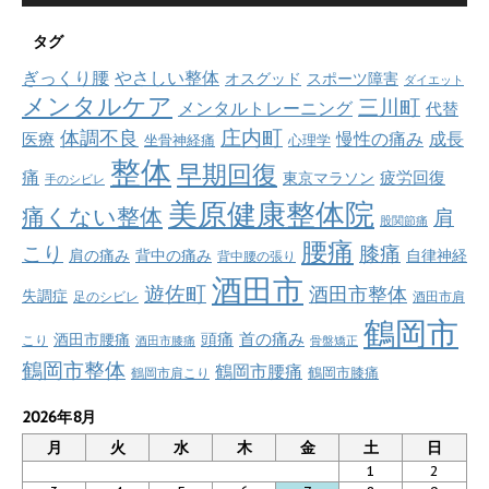
タグ
ぎっくり腰
やさしい整体
オスグッド
スポーツ障害
ダイエット
メンタルケア
三川町
メンタルトレーニング
代替
庄内町
体調不良
慢性の痛み
成長
医療
坐骨神経痛
心理学
整体
早期回復
痛
疲労回復
東京マラソン
手のシビレ
美原健康整体院
痛くない整体
肩
股関節痛
腰痛
こり
膝痛
肩の痛み
背中の痛み
自律神経
背中腰の張り
酒田市
遊佐町
酒田市整体
失調症
足のシビレ
酒田市肩
鶴岡市
首の痛み
頭痛
酒田市腰痛
こり
酒田市膝痛
骨盤矯正
鶴岡市整体
鶴岡市腰痛
鶴岡市肩こり
鶴岡市膝痛
2026年8月
月
火
水
木
金
土
日
1
2