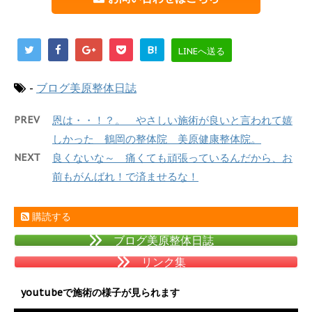
B!
LINEへ送る
-
ブログ美原整体日誌
PREV
恩は・・！？。 やさしい施術が良いと言われて嬉
しかった 鶴岡の整体院 美原健康整体院。
NEXT
良くないな～ 痛くても頑張っているんだから、お
前もがんばれ！で済ませるな！
購読する
ブログ美原整体日誌
リンク集
youtubeで施術の様子が見られます