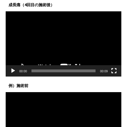
成長痛（4回目の施術後）
動
画
プ
レ
ー
ヤ
ー
00:00
00:09
例）施術前
動
画
プ
レ
ー
ヤ