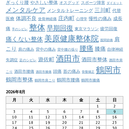
ぎっくり腰
やさしい整体
オスグッド
スポーツ障害
ダイエット
メンタルケア
三川町
メンタルトレーニング
代替
庄内町
体調不良
慢性の痛み
成長
医療
坐骨神経痛
心理学
整体
早期回復
痛
疲労回復
東京マラソン
手のシビレ
美原健康整体院
痛くない整体
肩
股関節痛
腰痛
こり
膝痛
肩の痛み
背中の痛み
自律神経
背中腰の張り
酒田市
遊佐町
酒田市整体
失調症
足のシビレ
酒田市肩
鶴岡市
首の痛み
頭痛
酒田市腰痛
こり
酒田市膝痛
骨盤矯正
鶴岡市整体
鶴岡市腰痛
鶴岡市肩こり
鶴岡市膝痛
2026年8月
月
火
水
木
金
土
日
1
2
3
4
5
6
7
8
9
10
11
12
13
14
15
16
17
18
19
20
21
22
23
24
25
26
27
28
29
30