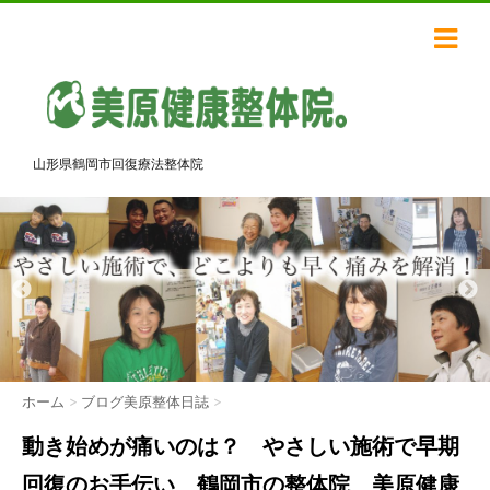
山形県鶴岡市回復療法整体院
ホーム
>
ブログ美原整体日誌
>
動き始めが痛いのは？ やさしい施術で早期
回復のお手伝い 鶴岡市の整体院 美原健康