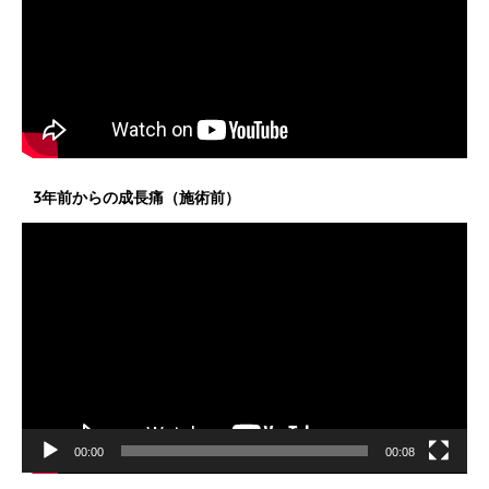
3年前からの成長痛（施術前）
動
画
プ
レ
ー
ヤ
ー
00:00
00:08