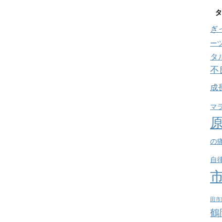
タ
ぎ
ー
タ
不
成
マ
の
自
田市
鶴