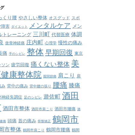
グ
っくり腰
やさしい整体
オスグッド
スポ
メンタルケア
メン
ツ障害
ダイエット
三川町
体調
ルトレーニング
代替医療
庄内町
良
慢性の痛み
坐骨神経痛
心理学
整体
早期回復
長痛
東京
手のシビレ
美
痛くない整体
疲労回復
ラソン
原健康整体院
肩こり
肩
股関節痛
腰痛
膝痛
痛み
背中の痛み
背中腰の張り
酒田
遊佐町
律神経失調症
足のシビレ
市
酒田市整体
酒田市腰痛
酒田市肩こり
酒
鶴岡市
首の痛み
頭痛
膝痛
骨盤矯正
岡市整体
鶴岡市腰痛
鶴岡市肩こり
鶴岡