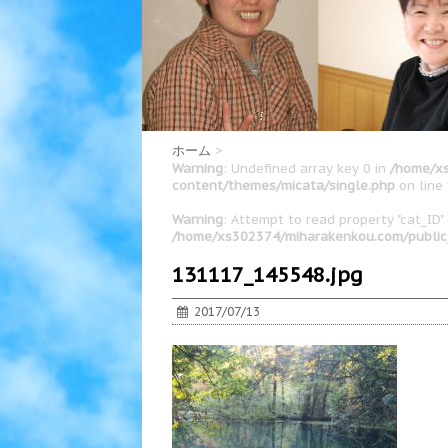
ホーム
>
Warning
: Undefined array key 0 in
/home/xs
content/themes/micata/single.php
on line
Warning
: Attempt to read property "cat_ID" 
/home/xs302374/miharakenkou.com/public
131117_145548.jpg
2017/07/13