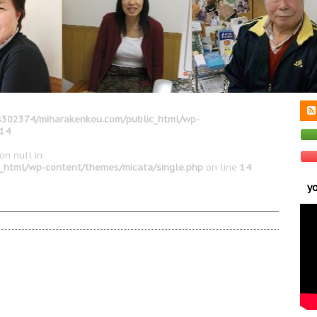
302374/miharakenkou.com/public_html/wp-
14
on null in
_html/wp-content/themes/micata/single.php
on line
14
y