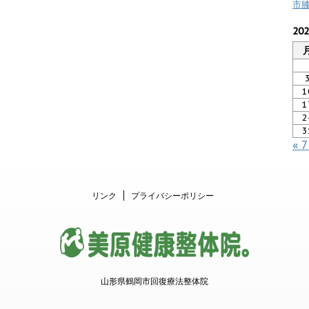
市
20
1
1
2
3
« 
リンク
プライバシーポリシー
山形県鶴岡市回復療法整体院