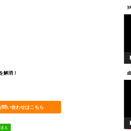
3
動
画
プ
レ
ー
ヤ
ー
を解消！
成
動
画
プ
レ
お問い合わせはこちら
ー
ヤ
ー
へ送る