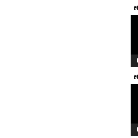
例
動
画
プ
レ
ー
ヤ
ー
例
動
画
プ
レ
ー
ヤ
ー