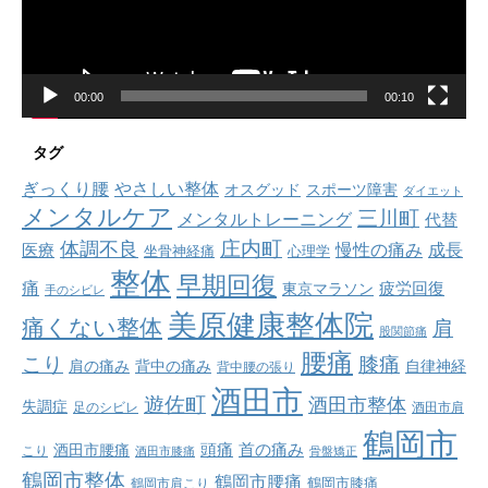
ー
00:00
00:10
タグ
ぎっくり腰
やさしい整体
オスグッド
スポーツ障害
ダイエット
メンタルケア
三川町
メンタルトレーニング
代替
庄内町
体調不良
慢性の痛み
成長
医療
坐骨神経痛
心理学
整体
早期回復
痛
疲労回復
東京マラソン
手のシビレ
美原健康整体院
痛くない整体
肩
股関節痛
腰痛
こり
膝痛
肩の痛み
背中の痛み
自律神経
背中腰の張り
酒田市
遊佐町
酒田市整体
失調症
足のシビレ
酒田市肩
鶴岡市
首の痛み
頭痛
酒田市腰痛
こり
酒田市膝痛
骨盤矯正
鶴岡市整体
鶴岡市腰痛
鶴岡市肩こり
鶴岡市膝痛