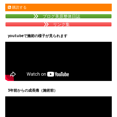
購読する
ブログ美原整体日誌
リンク集
youtubeで施術の様子が見られます
3年前からの成長痛（施術前）
動
画
プ
レ