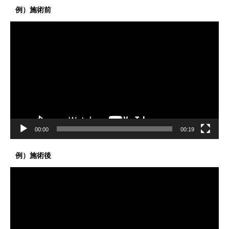
例）施術前
動
画
プ
レ
ー
ヤ
ー
00:00
00:19
例）施術後
動
画
プ
レ
ー
ヤ