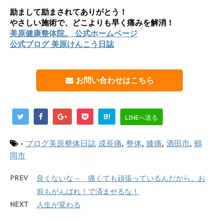
励まして励まされてありがとう！
やさしい施術で、どこよりも早く痛みを解消！
美原健康整体院。 公式ホームページ
公式ブログ 美原けんこう日誌
お問い合わせはこちら
B!
LINEへ送る
-
ブログ美原整体日誌
成長痛
,
整体
,
膝痛
,
酒田市
,
鶴
岡市
PREV
良くないな～ 痛くても頑張っているんだから、お
前もがんばれ！で済ませるな！
NEXT
人生が変わる