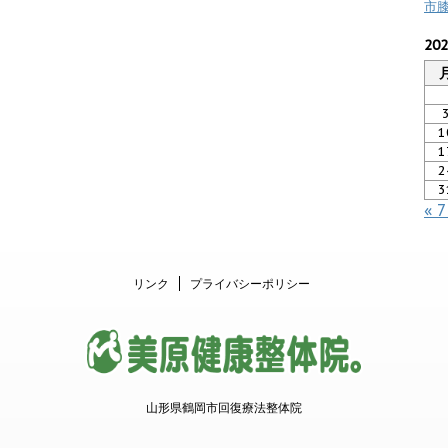
市
20
1
1
2
3
« 
リンク
プライバシーポリシー
山形県鶴岡市回復療法整体院