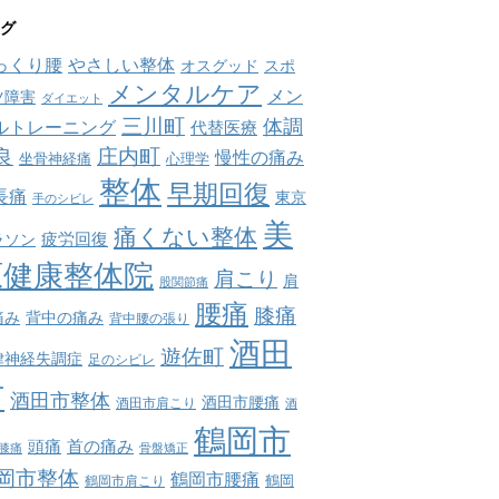
グ
っくり腰
やさしい整体
オスグッド
スポ
メンタルケア
メン
ツ障害
ダイエット
三川町
体調
ルトレーニング
代替医療
庄内町
良
慢性の痛み
坐骨神経痛
心理学
整体
早期回復
長痛
東京
手のシビレ
美
痛くない整体
疲労回復
ラソン
原健康整体院
肩こり
肩
股関節痛
腰痛
膝痛
痛み
背中の痛み
背中腰の張り
酒田
遊佐町
律神経失調症
足のシビレ
市
酒田市整体
酒田市腰痛
酒田市肩こり
酒
鶴岡市
首の痛み
頭痛
膝痛
骨盤矯正
岡市整体
鶴岡市腰痛
鶴岡市肩こり
鶴岡