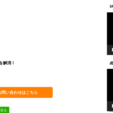
3
動
画
プ
レ
ー
ヤ
ー
を解消！
成
動
画
プ
レ
お問い合わせはこちら
ー
ヤ
ー
へ送る