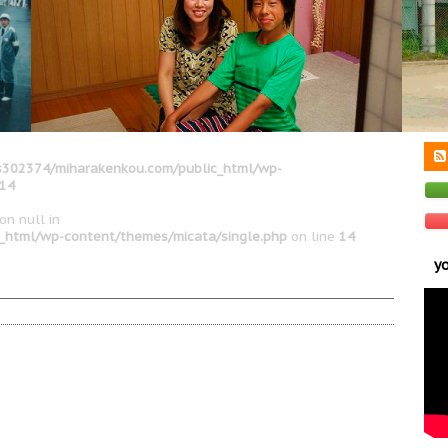
302374/miharakenkou.com/public_html/wp-
14
on null in
_html/wp-content/themes/micata/single.php
on line
14
y