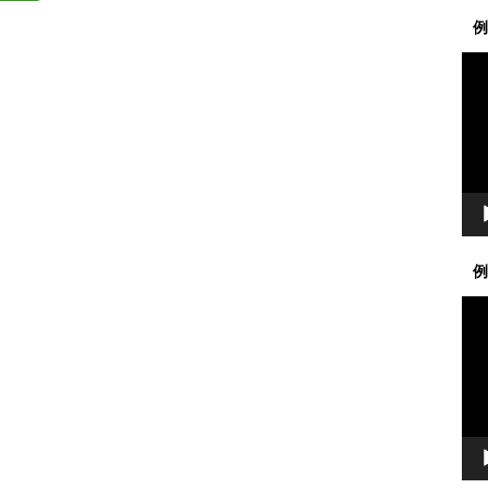
例
動
画
プ
レ
ー
ヤ
ー
例
動
画
プ
レ
ー
ヤ
ー