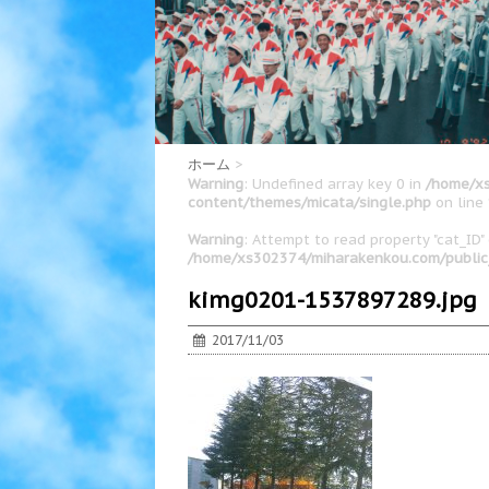
ホーム
>
Warning
: Undefined array key 0 in
/home/xs
content/themes/micata/single.php
on line
Warning
: Attempt to read property "cat_ID" 
/home/xs302374/miharakenkou.com/public
kimg0201-1537897289.jpg
2017/11/03