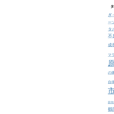
タ
ぎ
ー
タ
不
成
マ
の
自
田市
鶴