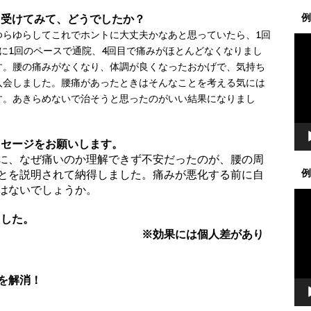
例
を受けてみて、どうでしたか？
らゆらしてこれでホントに大丈夫かなあと思っていたら、1回
動
に1回のペースで通院、4回目で痛みがほとんどなくなりまし
画
す。腰の痛みがなくなり、体調が良くなったおかげで、気持ち
プ
入会しました。腰痛があったときはそんなことを考える気には
レ
す。あきらめないで治そうと思ったのがいい結果になりまし
ー
ヤ
ー
ッセージをお願いします。
に、なぜ痛いのか理解できず不安だったのが、腰の周
例
とを説明されて納得しました。痛みが悪化する前に自
はないでしょうか。
動
画
りがとうございました。
プ
は個人差があり
レ
ー
ヤ
を解消！
ー