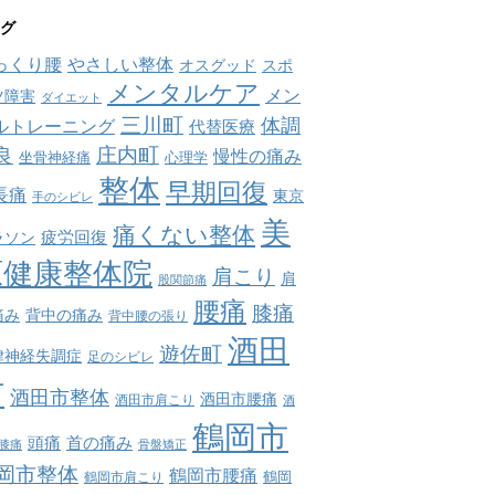
グ
っくり腰
やさしい整体
オスグッド
スポ
メンタルケア
メン
ツ障害
ダイエット
三川町
体調
ルトレーニング
代替医療
庄内町
良
慢性の痛み
坐骨神経痛
心理学
整体
早期回復
長痛
東京
手のシビレ
美
痛くない整体
疲労回復
ラソン
原健康整体院
肩こり
肩
股関節痛
腰痛
膝痛
痛み
背中の痛み
背中腰の張り
酒田
遊佐町
律神経失調症
足のシビレ
市
酒田市整体
酒田市腰痛
酒田市肩こり
酒
鶴岡市
首の痛み
頭痛
膝痛
骨盤矯正
岡市整体
鶴岡市腰痛
鶴岡市肩こり
鶴岡