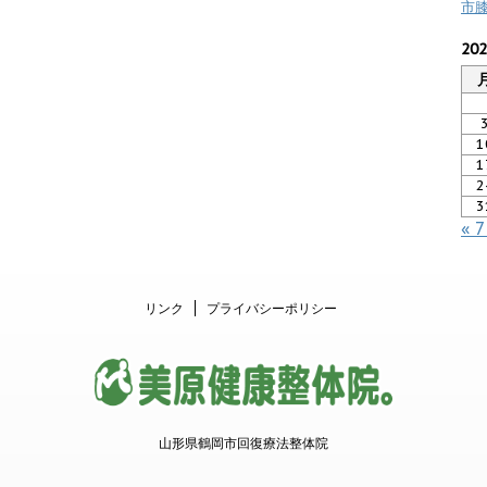
市
20
1
1
2
3
« 
リンク
プライバシーポリシー
山形県鶴岡市回復療法整体院