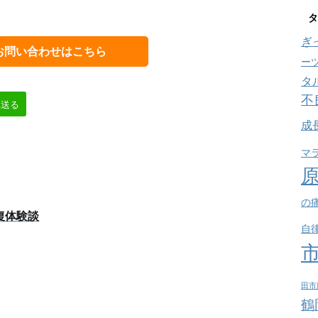
タ
ぎ
お問い合わせはこちら
ー
タ
不
へ送る
成
マ
の
復体験談
自
田市
鶴