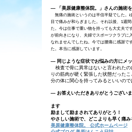
― 「美原健康整体院。」さんの施術
無痛の施術というのは半信半疑でした。ゆ
目で痛みが和らぎました。それ以後、1週間
た。今は仕事で重い物を持っても大丈夫で
が前向きになり、夫婦でスポーツクラブに
なれませんでしたね。今では腰痛に感謝で
た。本当に感謝しています。
― 同じような症状でお悩みの方にメ
検査で骨に異常はないと言われたの
りの筋肉が硬く緊張した状態だったこ
分の体に関心を持ってみるといいので
― お答えいただきあ
※効果に
ます
励まして励まされてありがとう！
やさしい施術で、どこよりも早く痛み
美原健康整体院。 公式ホームページ
公式ブログ 美原けんこう日誌