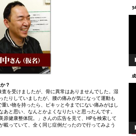
3
動
画
プ
レ
ー
ヤ
ー
成
たか？
動
検査を受けましたが、骨に異常はありませんでした。湿
画
ったりしていましたが、腰の痛みが気になって運動も
プ
で重い物を持ったら、ピキッと今までにない痛みがはし
レ
なあと思い、なんとかよくなりたいと思ったんです。
ー
美原健康整体院。」さんの広告を見て、HPを検索して
ヤ
が載っていて、全く同じ症例だったので行ってみよう
ー