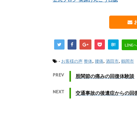
B!
LINE
-
お客様の声
整体
,
腰痛
,
酒田市
,
鶴岡市
PREV
股関節の痛みの回復体験談
NEXT
交通事故の後遺症からの回