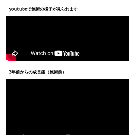
youtubeで施術の様子が見られます
3年前からの成長痛（施術前）
動
画
プ
レ
ー
ヤ
ー