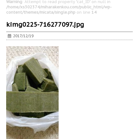
Warning
: Attempt to read property "cat_ID" on null in
/home/xs302374/miharakenkou.com/public_html/wp-
content/themes/micata/single.php
on line
14
kimg0225-716277097.jpg
2017/12/19