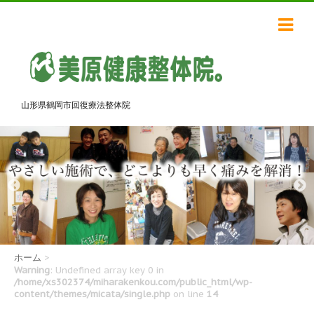
山形県鶴岡市回復療法整体院
ホーム
>
Warning
: Undefined array key 0 in
/home/xs302374/miharakenkou.com/public_html/wp-
content/themes/micata/single.php
on line
14