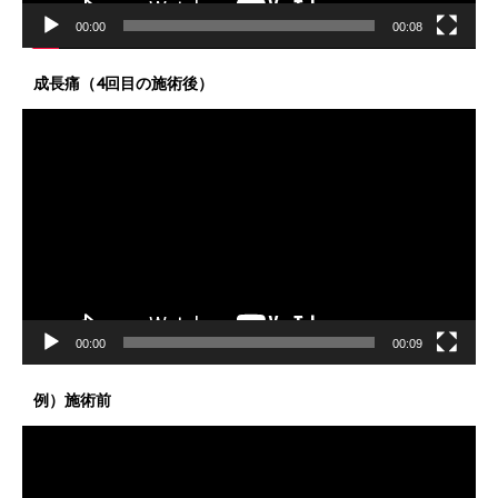
00:00
00:08
成長痛（4回目の施術後）
動
画
プ
レ
ー
ヤ
ー
00:00
00:09
例）施術前
動
画
プ