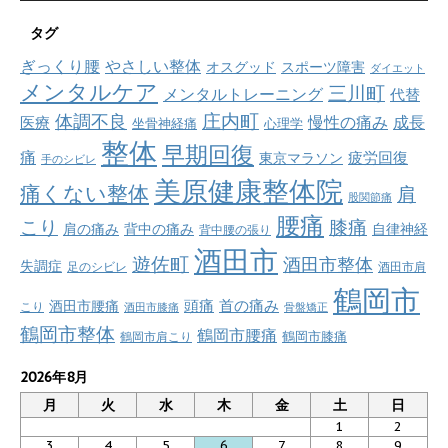
タグ
ぎっくり腰
やさしい整体
オスグッド
スポーツ障害
ダイエット
メンタルケア
三川町
メンタルトレーニング
代替
庄内町
体調不良
慢性の痛み
成長
医療
坐骨神経痛
心理学
整体
早期回復
痛
疲労回復
東京マラソン
手のシビレ
美原健康整体院
痛くない整体
肩
股関節痛
腰痛
こり
膝痛
肩の痛み
背中の痛み
自律神経
背中腰の張り
酒田市
遊佐町
酒田市整体
失調症
足のシビレ
酒田市肩
鶴岡市
首の痛み
頭痛
酒田市腰痛
こり
酒田市膝痛
骨盤矯正
鶴岡市整体
鶴岡市腰痛
鶴岡市肩こり
鶴岡市膝痛
2026年8月
月
火
水
木
金
土
日
1
2
3
4
5
6
7
8
9