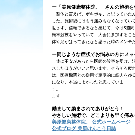
ー「美原健康整体院。」さんの施術を
整体と言えば、ボキボキ、と思っていたん
した。施術後にはもう痛みもなくなっていて
返さず、信頼できるなと感じて、今は3週間
転車競技をやっていて、大会に参加するこ
体や足がはってきたなと思った時のメンテ
ー同じような症状でお悩みの方にメッ
体に不安があったら医師の診察を受け、治
スしたほうがいいと思います。そろそろ疲
は、医療機関との併用で定期的に筋肉をゆ
になり、本当によかったと思っていま
す。 ※効
ます
励まして励まされてありがとう！
やさしい施術で、どこよりも早く痛み
美原健康整体院。 公式ホームページ
公式ブログ 美原けんこう日誌