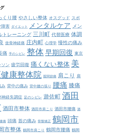
グ
っくり腰
やさしい整体
オスグッド
スポ
メンタルケア
メン
ツ障害
ダイエット
三川町
体調
ルトレーニング
代替医療
庄内町
良
慢性の痛み
坐骨神経痛
心理学
整体
早期回復
長痛
東京
手のシビレ
美
痛くない整体
疲労回復
ラソン
原健康整体院
肩こり
肩
股関節痛
腰痛
膝痛
痛み
背中の痛み
背中腰の張り
酒田
遊佐町
律神経失調症
足のシビレ
市
酒田市整体
酒田市腰痛
酒田市肩こり
酒
鶴岡市
首の痛み
頭痛
膝痛
骨盤矯正
岡市整体
鶴岡市腰痛
鶴岡市肩こり
鶴岡