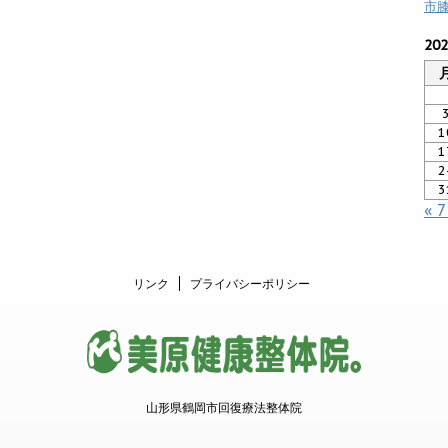
市
20
1
1
2
3
« 
リンク
プライバシーポリシー
山形県鶴岡市回復療法整体院