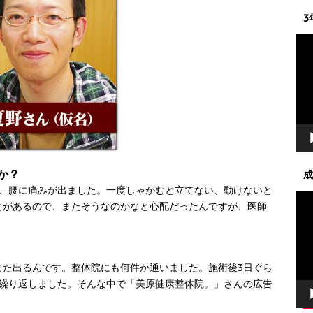
3
動
画
プ
レ
ー
ヤ
ー
か？
成
、腰に痛みが出ました。一度しゃがむと立てない、動けないと
動
とがあるので、またそうなのかなと心配だったんですが、医師
画
プ
レ
ー
た出るんです。整体院にも何件か通いました。施術後3日ぐら
ヤ
が繰り返しました。そんな中で「美原健康整体院。」さんの広告
ー