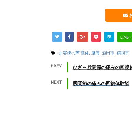
B!
LINE
-
お客様の声
整体
,
腰痛
,
酒田市
,
鶴岡市
PREV
ひざ～股関節の痛みの回復
NEXT
股関節の痛みの回復体験談