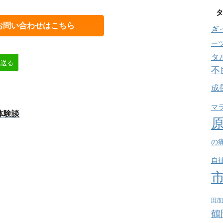
タ
お問い合わせはこちら
ぎ
ー
タ
へ送る
不
成
マ
体験談
の
自
田市
鶴