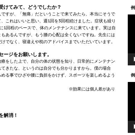
受けてみて、どうでしたか？
例
ですが、「無痛」だということで来てみたら、本当にそうで
動
、これはいいと思い、週1回を3回程続けました。症状も繰り
画
に1回程のペースで、体のメンテナンスに来ています。実は自
プ
ともあるんですが、もう腰の心配は全くないですね。先生には
レ
だけでなく、寝違えや枕のアドバイスまでいただいています。
ー
ヤ
セージをお願いします。
ー
療をした上で、自分の体の状態を知り、日常的にメンテナン
れてきたな、というのは自分でも分かりますから。僕の場合
例
るめる事でひざや腰に負担をかけず、スポーツを楽しめるよう
動
果には個人差があり
画
プ
レ
ー
を解消！
ヤ
ー