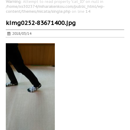
Warning
: Attempt to read property "cat_ID" on null in
/home/xs302374/miharakenkou.com/public_html/wp-
content/themes/micata/single.php
on line
14
kimg0252-83671400.jpg
2018/03/14