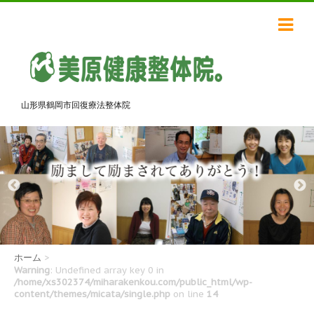
山形県鶴岡市回復療法整体院
ホーム
>
Warning
: Undefined array key 0 in
/home/xs302374/miharakenkou.com/public_html/wp-
content/themes/micata/single.php
on line
14