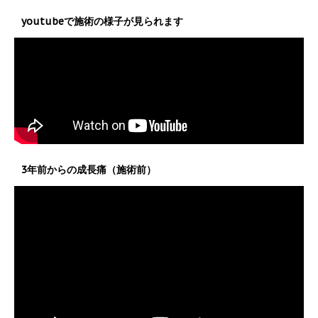
youtubeで施術の様子が見られます
3年前からの成長痛（施術前）
動
画
プ
レ
ー
ヤ
ー