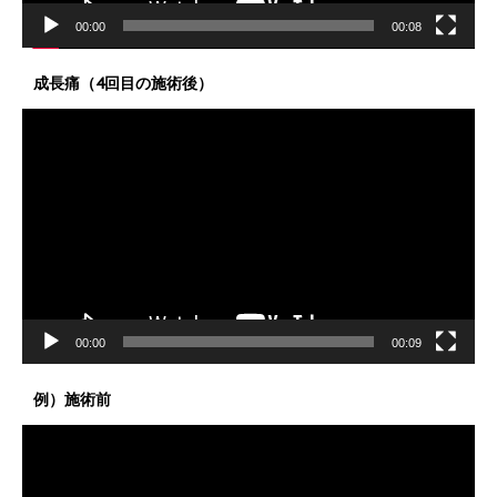
00:00
00:08
成長痛（4回目の施術後）
動
画
プ
レ
ー
ヤ
ー
00:00
00:09
例）施術前
動
画
プ