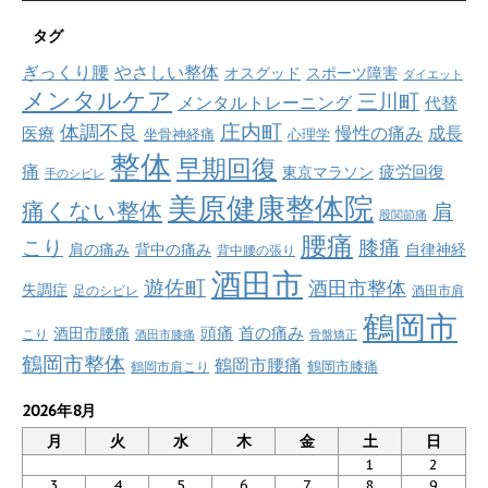
タグ
ぎっくり腰
やさしい整体
オスグッド
スポーツ障害
ダイエット
メンタルケア
三川町
メンタルトレーニング
代替
庄内町
体調不良
慢性の痛み
成長
医療
坐骨神経痛
心理学
整体
早期回復
痛
疲労回復
東京マラソン
手のシビレ
美原健康整体院
痛くない整体
肩
股関節痛
腰痛
こり
膝痛
肩の痛み
背中の痛み
自律神経
背中腰の張り
酒田市
遊佐町
酒田市整体
失調症
足のシビレ
酒田市肩
鶴岡市
首の痛み
頭痛
酒田市腰痛
こり
酒田市膝痛
骨盤矯正
鶴岡市整体
鶴岡市腰痛
鶴岡市肩こり
鶴岡市膝痛
2026年8月
月
火
水
木
金
土
日
1
2
3
4
5
6
7
8
9