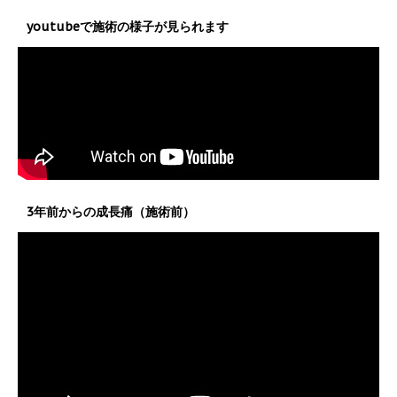
youtubeで施術の様子が見られます
3年前からの成長痛（施術前）
動
画
プ
レ
ー
ヤ
ー