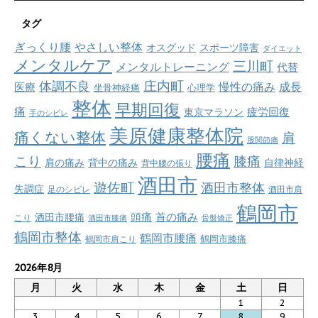
タグ
ぎっくり腰
やさしい整体
オスグッド
スポーツ障害
ダイエット
メンタルケア
三川町
メンタルトレーニング
代替
庄内町
体調不良
慢性の痛み
成長
医療
坐骨神経痛
心理学
整体
早期回復
痛
疲労回復
東京マラソン
手のシビレ
美原健康整体院
痛くない整体
肩
股関節痛
腰痛
こり
膝痛
肩の痛み
背中の痛み
自律神経
背中腰の張り
酒田市
遊佐町
酒田市整体
失調症
足のシビレ
酒田市肩
鶴岡市
首の痛み
頭痛
酒田市腰痛
こり
酒田市膝痛
骨盤矯正
鶴岡市整体
鶴岡市腰痛
鶴岡市肩こり
鶴岡市膝痛
2026年8月
月
火
水
木
金
土
日
1
2
3
4
5
6
7
8
9