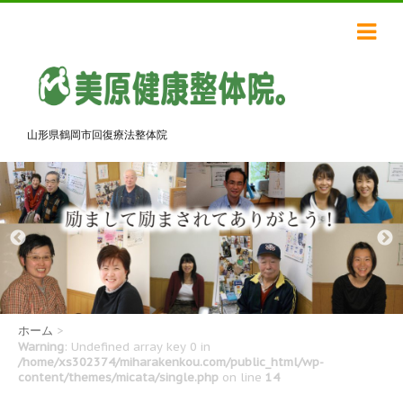
山形県鶴岡市回復療法整体院
ホーム
>
Warning
: Undefined array key 0 in
/home/xs302374/miharakenkou.com/public_html/wp-
content/themes/micata/single.php
on line
14