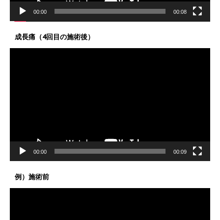
00:00
00:08
成長痛（4回目の施術後）
動
画
プ
レ
ー
ヤ
ー
00:00
00:09
例）施術前
動
画
プ