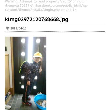
Warning
: Attempt to read property "cat_ID" on null in
/home/xs302374/miharakenkou.com/public_html/wp-
content/themes/micata/single.php
on line
14
kimg02972120768668.jpg
2018/04/12