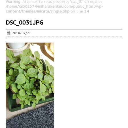
Warning
: Attempt to read property "cat_ID" on null in
/home/xs302374/miharakenkou.com/public_html/wp-
content/themes/micata/single.php
on line
14
DSC_0031.JPG
2018/07/21