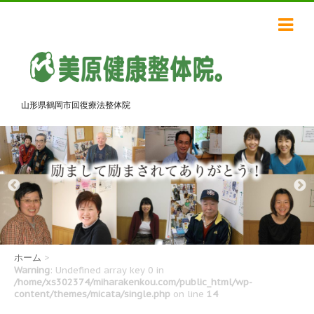
山形県鶴岡市回復療法整体院
ホーム
>
Warning
: Undefined array key 0 in
/home/xs302374/miharakenkou.com/public_html/wp-
content/themes/micata/single.php
on line
14