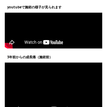
youtubeで施術の様子が見られます
3年前からの成長痛（施術前）
動
画
プ
レ
ー
ヤ
ー