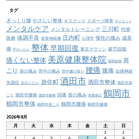
タグ
ぎっくり腰
やさしい整体
オスグッド
スポーツ障害
ダイエット
メンタルケア
三川町
メンタルトレーニング
代替
庄内町
体調不良
慢性の痛み
成長
医療
坐骨神経痛
心理学
整体
早期回復
痛
疲労回復
東京マラソン
手のシビレ
美原健康整体院
痛くない整体
肩
股関節痛
腰痛
こり
膝痛
肩の痛み
背中の痛み
自律神経
背中腰の張り
酒田市
遊佐町
酒田市整体
失調症
足のシビレ
酒田市肩
鶴岡市
首の痛み
頭痛
酒田市腰痛
こり
酒田市膝痛
骨盤矯正
鶴岡市整体
鶴岡市腰痛
鶴岡市肩こり
鶴岡市膝痛
2026年8月
月
火
水
木
金
土
日
1
2
3
4
5
6
7
8
9