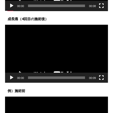
00:00
00:08
成長痛（4回目の施術後）
動
画
プ
レ
ー
ヤ
ー
00:00
00:09
例）施術前
動
画
プ