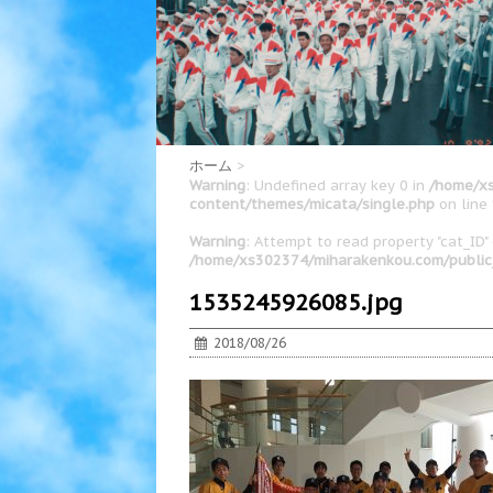
ホーム
>
Warning
: Undefined array key 0 in
/home/xs
content/themes/micata/single.php
on line
Warning
: Attempt to read property "cat_ID" 
/home/xs302374/miharakenkou.com/public
1535245926085.jpg
2018/08/26