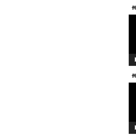
例
動
画
プ
レ
ー
ヤ
ー
例
動
画
プ
レ
ー
ヤ
ー