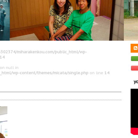
302374/miharakenkou.com/public_html/wp-
14
on null in
_html/wp-content/themes/micata/single.php
on line
14
y