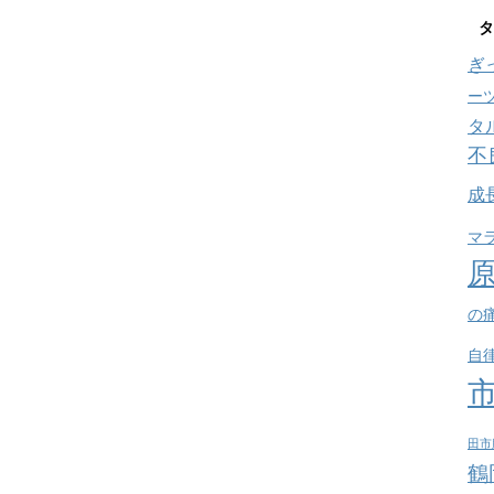
タ
ぎ
ー
タ
不
成
マ
の
自
田市
鶴