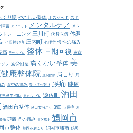
グ
っくり腰
やさしい整体
オスグッド
スポ
メンタルケア
メン
ツ障害
ダイエット
三川町
体調
ルトレーニング
代替医療
庄内町
良
慢性の痛み
坐骨神経痛
心理学
整体
早期回復
長痛
東京
手のシビレ
美
痛くない整体
疲労回復
ラソン
原健康整体院
肩こり
肩
股関節痛
腰痛
膝痛
痛み
背中の痛み
背中腰の張り
酒田
遊佐町
律神経失調症
足のシビレ
市
酒田市整体
酒田市腰痛
酒田市肩こり
酒
鶴岡市
首の痛み
頭痛
膝痛
骨盤矯正
岡市整体
鶴岡市腰痛
鶴岡市肩こり
鶴岡