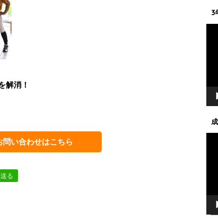
3
動
画
プ
レ
ー
ヤ
を解消！
ー
成
動
お問い合わせはこちら
画
プ
レ
へ送る
ー
ヤ
ー