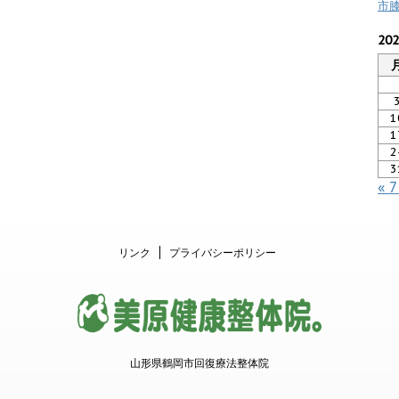
市
20
1
1
2
3
« 
リンク
プライバシーポリシー
山形県鶴岡市回復療法整体院