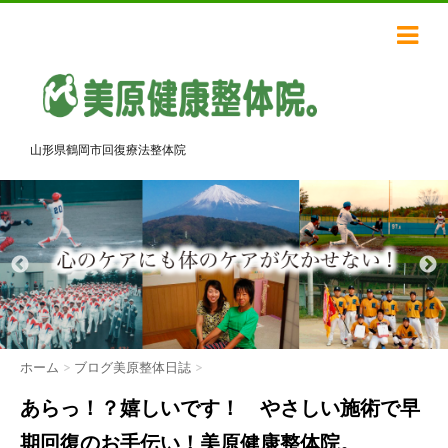
山形県鶴岡市回復療法整体院
ホーム
>
ブログ美原整体日誌
>
あらっ！？嬉しいです！ やさしい施術で早
期回復のお手伝い！美原健康整体院。