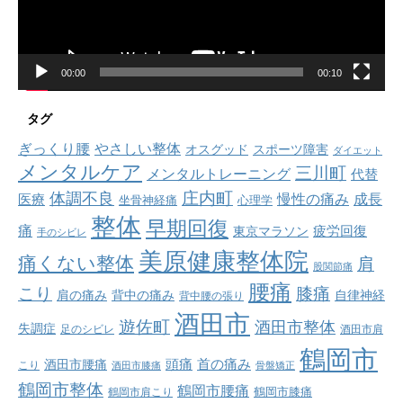
ー
00:00
00:10
タグ
ぎっくり腰
やさしい整体
オスグッド
スポーツ障害
ダイエット
メンタルケア
三川町
メンタルトレーニング
代替
庄内町
体調不良
慢性の痛み
成長
医療
坐骨神経痛
心理学
整体
早期回復
痛
疲労回復
東京マラソン
手のシビレ
美原健康整体院
痛くない整体
肩
股関節痛
腰痛
こり
膝痛
肩の痛み
背中の痛み
自律神経
背中腰の張り
酒田市
遊佐町
酒田市整体
失調症
足のシビレ
酒田市肩
鶴岡市
首の痛み
頭痛
酒田市腰痛
こり
酒田市膝痛
骨盤矯正
鶴岡市整体
鶴岡市腰痛
鶴岡市肩こり
鶴岡市膝痛