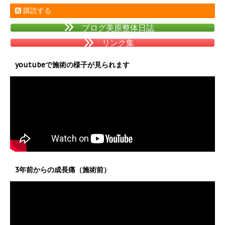
購読する
ブログ美原整体日誌
リンク集
youtubeで施術の様子が見られます
3年前からの成長痛（施術前）
動
画
プ
レ