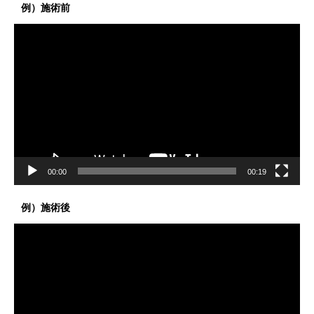
例）施術前
動
画
プ
レ
ー
ヤ
ー
00:00
00:19
例）施術後
動
画
プ
レ
ー
ヤ