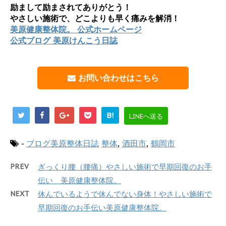
励まして励まされてありがとう！
やさしい施術で、どこよりも早く痛みを解消！
美原健康整体院。 公式ホームページ
公式ブログ 美原けんこう日誌
お問い合わせはこちら
B!
LINEへ送る
-
ブログ美原整体日誌
整体
,
酒田市
,
鶴岡市
PREV
ぎっくり腰（腰痛）やさしい施術で早期回復のお手
伝い 美原健康整体院。
NEXT
休んでいるようで休んでない身体！やさしい施術で
早期回復のお手伝い美原健康整体院。